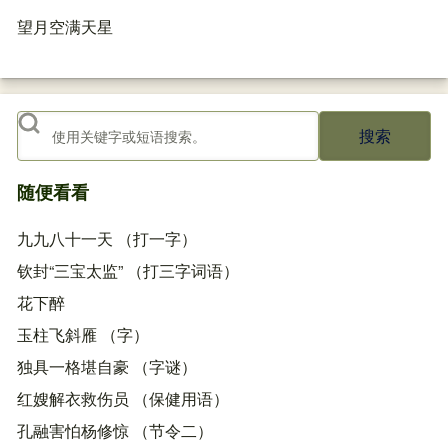
望月空满天星
搜索
随便看看
九九八十一天 （打一字）
钦封“三宝太监” （打三字词语）
花下醉
玉柱飞斜雁 （字）
独具一格堪自豪 （字谜）
红嫂解衣救伤员 （保健用语）
孔融害怕杨修惊 （节令二）