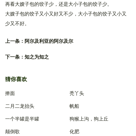
再看大嫂子包的饺子少，还是大小子包的饺子少。
大嫂子包的饺子又小又好又不少，大小子包的饺子又小又
少又不好。
上一条：
阿尔及利亚的阿尔及尔
下一条：
知之为知之
猜你喜欢
擀面
秃丫头
二月二龙抬头
帆船
一个半罐是半罐
狗猴上沟，狗上丘
颠倒歌
化肥