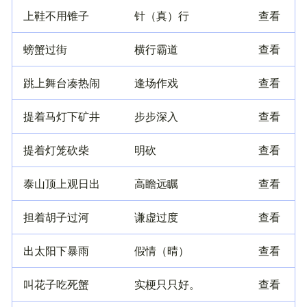
上鞋不用锥子
针（真）行
查看
螃蟹过街
横行霸道
查看
跳上舞台凑热闹
逢场作戏
查看
提着马灯下矿井
步步深入
查看
提着灯笼砍柴
明砍
查看
泰山顶上观日出
高瞻远瞩
查看
担着胡子过河
谦虚过度
查看
出太阳下暴雨
假情（晴）
查看
叫花子吃死蟹
实梗只只好。
查看