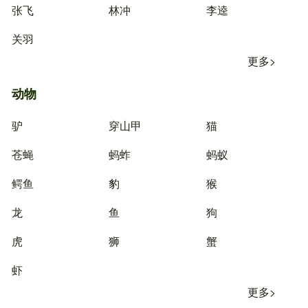
张飞
林冲
李逵
关羽
更多>
动物
驴
穿山甲
猫
苍蝇
蚂蚱
蚂蚁
鳄鱼
豹
猴
龙
鱼
狗
虎
狮
蟹
虾
更多>