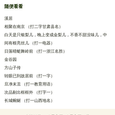
随便看看
溪居
相聚在南京 （打二字甘肃县名）
白天是只银梨儿，晚上变成金梨儿，不香不甜没味儿，中
间有根亮丝儿 （打一电器）
日落晴蜓舞岭前 （打一浙江名胜）
金谷园
方山子传
转眼已到故居前 （打一字）
旦净末丑 （打一教育用语）
次品剔出框框外 （打字一）
长城蜿蜒 （打一山西地名）