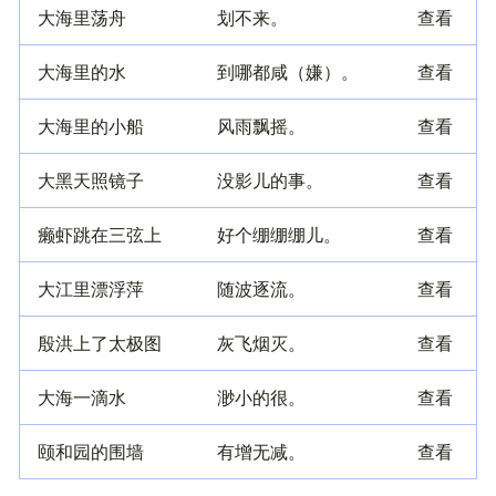
大海里荡舟
划不来。
查看
大海里的水
到哪都咸（嫌）。
查看
大海里的小船
风雨飘摇。
查看
大黑天照镜子
没影儿的事。
查看
癞虾跳在三弦上
好个绷绷绷儿。
查看
大江里漂浮萍
随波逐流。
查看
殷洪上了太极图
灰飞烟灭。
查看
大海一滴水
渺小的很。
查看
颐和园的围墙
有增无减。
查看