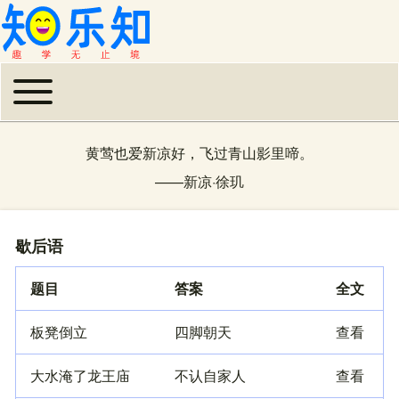
Toggle main menu
主导航
黄莺也爱新凉好，飞过青山影里啼。
——
新凉
·
徐玑
歇后语
题目
答案
全文
板凳倒立
四脚朝天
查看
大水淹了龙王庙
不认自家人
查看