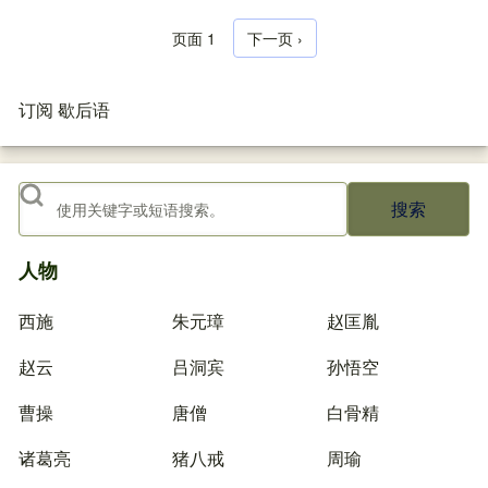
页面 1
下一页
下一页 ›
分页
订阅 歇后语
搜索
人物
西施
朱元璋
赵匡胤
赵云
吕洞宾
孙悟空
曹操
唐僧
白骨精
诸葛亮
猪八戒
周瑜