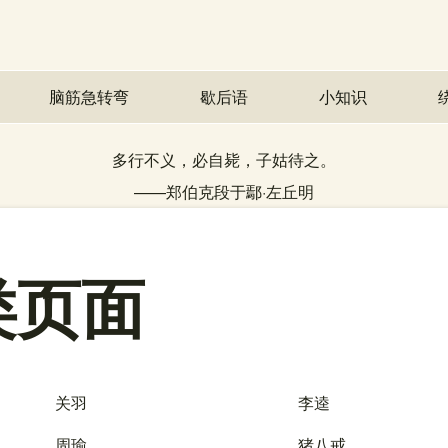
脑筋急转弯
歇后语
小知识
多行不义，必自毙，子姑待之。
——
郑伯克段于鄢
·
左丘明
类页面
关羽
李逵
周瑜
猪八戒