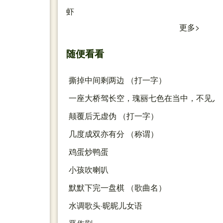
虾
更多>
随便看看
撕掉中间剩两边 （打一字）
一座大桥驾长空，瑰丽七色在当中，不见人
颠覆后无虚伪 （打一字）
几度成双亦有分 （称谓）
鸡蛋炒鸭蛋
小孩吹喇叭
默默下完一盘棋 （歌曲名）
水调歌头·昵昵儿女语