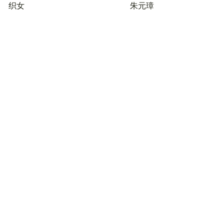
织女
朱元璋