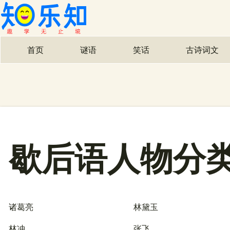
首页
谜语
笑话
古诗词文
主导航
歇后语人物分
诸葛亮
林黛玉
林冲
张飞