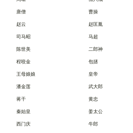
唐僧
曹操
赵云
赵匡胤
司马昭
马超
陈世美
二郎神
程咬金
包拯
王母娘娘
皇帝
潘金莲
武大郎
蒋干
黄忠
秦始皇
姜太公
西门庆
牛郎