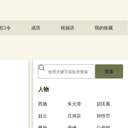
绕口令
成语
祝福语
我的收藏
(opens in n
搜索
人物
西施
朱元璋
赵匡胤
赵云
吕洞宾
孙悟空
曹操
唐僧
白骨精