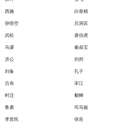
西施
白骨精
孙悟空
吕洞宾
武松
唐伯虎
马谡
秦叔宝
济公
刘邦
刘备
孔子
吕布
宋江
时迁
貂蝉
鲁肃
司马懿
李世民
张良