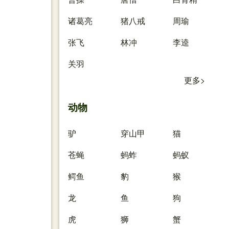
诸葛亮
猪八戒
周瑜
张飞
林冲
李逵
关羽
更多>
动物
驴
穿山甲
猫
苍蝇
蚂蚱
蚂蚁
鳄鱼
豹
猴
龙
鱼
狗
虎
狮
蟹