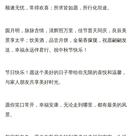
顺遂无忧，常得欢喜；所求皆如愿，所行化坦途。
圆月明，脉脉含情，清辉照万里，佳节普天同庆，良辰美
景享太平；饮美酒，品尝月饼，金菊香朦胧，祝愿翩翩发
送，幸福永远伴君行。祝中秋节快乐！
节日快乐！愿这个美好的日子带给你无限的喜悦和温馨，
与家人朋友共享美好时光。
愿你笑口常开，幸福安康，无论走到哪里，都有最美的风
景。