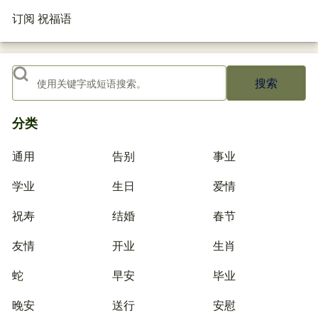
订阅 祝福语
搜索
分类
通用
告别
事业
学业
生日
爱情
祝寿
结婚
春节
友情
开业
生肖
蛇
早安
毕业
晚安
送行
安慰