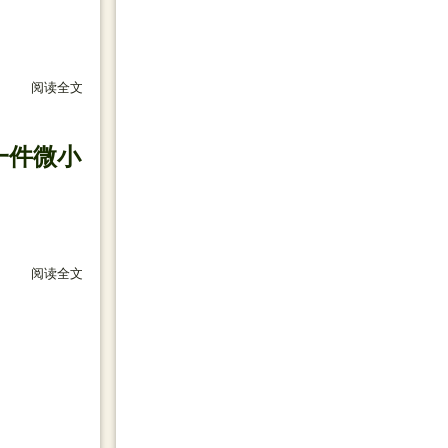
阅读全文
关于 感情是一盏灯，友情是灯下的影。当灯灭了的时候，才发
一件微小
阅读全文
关于 我把思念化为虔诚的祝福，伴随你三百六十五天。愿你享