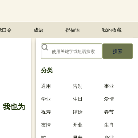
绕口令
成语
祝福语
我的收藏
(opens in n
搜索
分类
通用
告别
事业
学业
生日
爱情
，我也为
祝寿
结婚
春节
友情
开业
生肖
蛇
早安
毕业