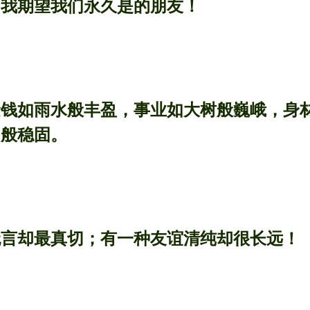
，我期望我们永久是的朋友！
金钱如雨水般丰盈，事业如大树般巍峨，身
山般稳固。
无言却最真切；有一种友谊清纯却很长远！