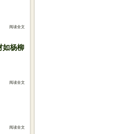
阅读全文
关于 人和人相遇，靠的是一点缘分，人和人相处，靠的是一份
材如杨柳
阅读全文
关于 春天来了，愿你的前程如阳光般灿烂，金钱如雨水般丰盈
阅读全文
关于 有一种问候平常却很温暖；有一种信任无言却最真切；有