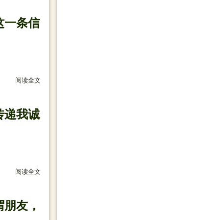
这一条信
阅读全文
关于 点击记忆的属性，回到到深厚的友情，复制我们的以往，
传递我诚
阅读全文
关于 轻轻的问候，带来我亲切的关怀！淡淡的牵挂，捎去我真
谓朋友，