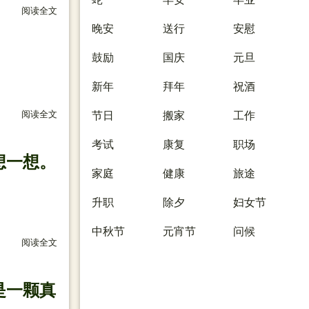
阅读全文
关于 一份付出就有一分收获，一份本事就有一日出头，我的朋
晚安
送行
安慰
鼓励
国庆
元旦
新年
拜年
祝酒
阅读全文
关于 一份不渝的友谊，执着千万个祝福，给我想念的朋友，温
节日
搬家
工作
考试
康复
职场
想一想。
家庭
健康
旅途
升职
除夕
妇女节
中秋节
元宵节
问候
阅读全文
关于 把手头的工作放一放，把发霉的心境晾一晾，把远方的亲
是一颗真