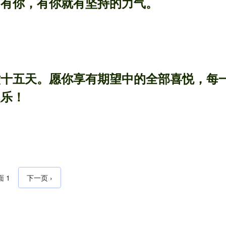
中有你，有你就有坚持的力气。
六十五天。愿你享有期望中的全部喜悦，每
欢乐！
 1
下一页
下一页 ›
分页