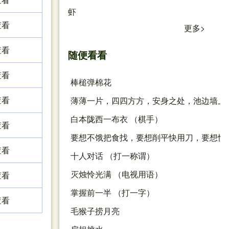
虾
查看
更多>
查看
随便看看
查看
棒槌弹棉花
查看
薄薄一片，四四方方，安身之处，池边墙上
白本陇西一布衣 （棋手）
查看
要想不饿把食找，要想削平快用刀，要想快
查看
十人对话 （打一称谓）
灭烛怜光满 （电视用语）
查看
掌握前一半 （打一字）
查看
毛猴子捞月亮