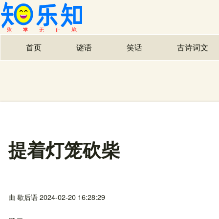
首页
谜语
笑话
古诗词文
主导航
提着灯笼砍柴
由
歇后语
2024-02-20 16:28:29