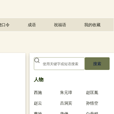
绕口令
成语
祝福语
我的收藏
(opens in n
搜索
人物
西施
朱元璋
赵匡胤
赵云
吕洞宾
孙悟空
曹操
唐僧
白骨精