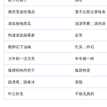
厕所里放玫瑰花
显不出那点香味来
老鼠偷拖西瓜
连滚带爬；滚的滚
狗逮老鼠猫看家
反常
鹅卵石下油锅
扎实；炸石
大年初一没月亮
年年都一样
狐狸和狗拜把子
狐群狗党
踩虎尾，踏春冰
冒险
叶公好龙
不敢见真的