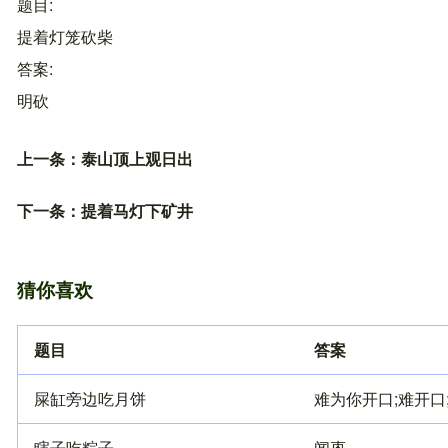
题目
提着灯笼砍柴
答案
明砍
上一条：
泰山顶上观日出
下一条：
提着马灯下矿井
猜你喜欢
题目
答案
屎缸旁边吃月饼
难为你开口;难开口
瞎子吃粽子
闻枣