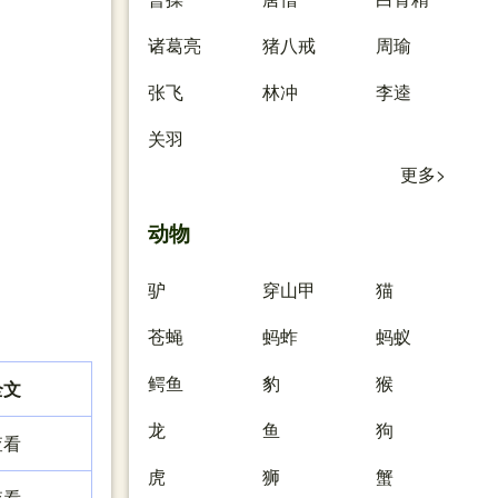
诸葛亮
猪八戒
周瑜
张飞
林冲
李逵
关羽
更多>
动物
驴
穿山甲
猫
苍蝇
蚂蚱
蚂蚁
鳄鱼
豹
猴
全文
龙
鱼
狗
查看
虎
狮
蟹
查看