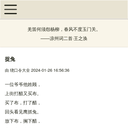
Toggle main menu
主导航
羌笛何须怨杨柳，春风不度玉门关。
——
凉州词二首
·
王之涣
捉兔
由
绕口令大全
2024-01-26 16:56:36
一位爷爷他姓顾，
上街打醋又买布。
买了布，打了醋，
回头看见鹰抓兔。
放下布，搁下醋，