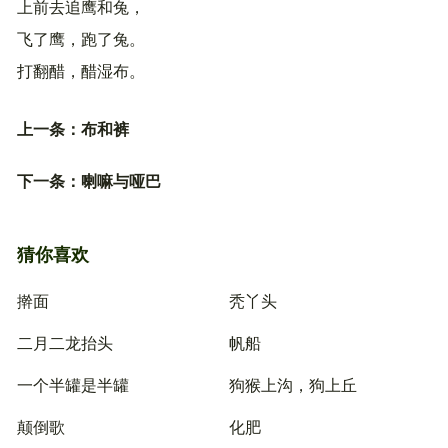
上前去追鹰和兔，
飞了鹰，跑了兔。
打翻醋，醋湿布。
上一条：
布和裤
下一条：
喇嘛与哑巴
猜你喜欢
擀面
秃丫头
二月二龙抬头
帆船
一个半罐是半罐
狗猴上沟，狗上丘
颠倒歌
化肥