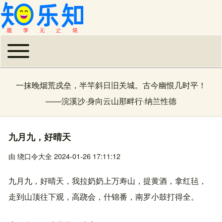
Toggle main menu
主导航
一抹晚烟荒戍垒，半竿斜日旧关城。古今幽恨几时平！
——
浣溪沙·身向云山那畔行
·
纳兰性德
九月九，好晴天
由
绕口令大全
2024-01-26 17:11:12
九月九，好晴天，我拉奶奶上万寿山，提黄酒，拿红毡，
走到山顶往下观，高跷会，什锦番，南罗小鼓打得全。