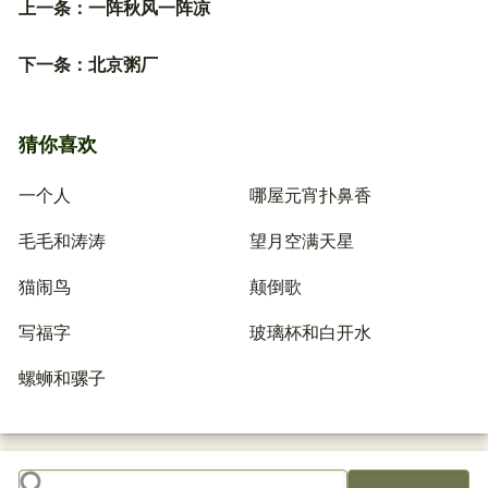
上一条：
一阵秋风一阵凉
下一条：
北京粥厂
猜你喜欢
一个人
哪屋元宵扑鼻香
毛毛和涛涛
望月空满天星
猫闹鸟
颠倒歌
写福字
玻璃杯和白开水
螺蛳和骡子
搜索