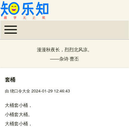
Toggle main menu
主导航
漫漫秋夜长，烈烈北风凉。
——
杂诗
·
曹丕
套桶
由
绕口令大全
2024-01-29 12:46:43
大桶套小桶，
小桶套大桶。
大桶套小桶，