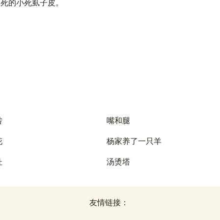
不死的小死虱子皮。
转
嘴和腿
花
杨家养了一只羊
杜
汤烫塔
友情链接：