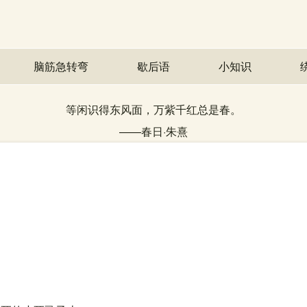
脑筋急转弯
歇后语
小知识
等闲识得东风面，万紫千红总是春。
——
春日
·
朱熹