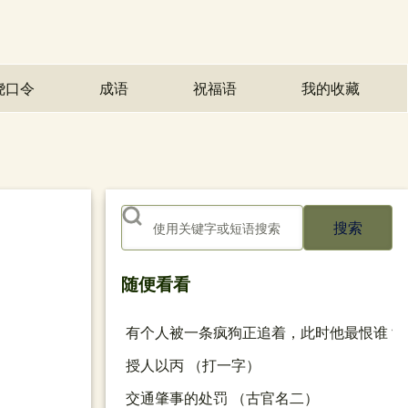
绕口令
成语
祝福语
我的收藏
(opens in n
搜索
随便看看
有个人被一条疯狗正追着，此时他最恨谁？
授人以丙 （打一字）
交通肇事的处罚 （古官名二）