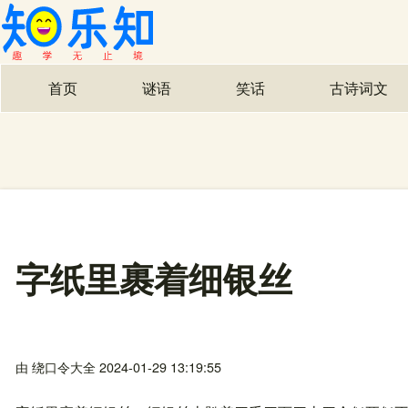
首页
谜语
笑话
古诗词文
主导航
字纸里裹着细银丝
由
绕口令大全
2024-01-29 13:19:55