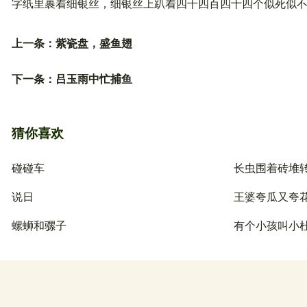
字纸里裹着细银丝，细银丝上趴着四千四百四十四个似死似
上一条：
紫瓷盘，盛鱼翅
下一条：
吕玉雨中忙捕鱼
猜你喜欢
碰碰车
长虫围着砖堆
说日
王婆夸瓜又夸
螺蛳和骡子
有个小孩叫小