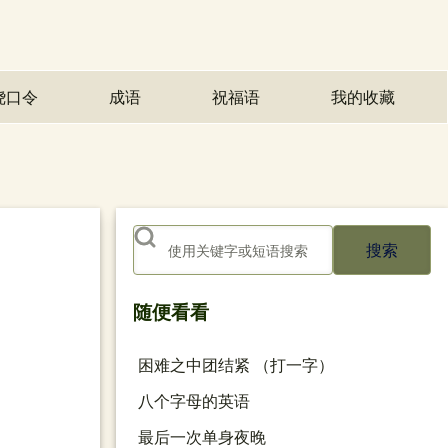
绕口令
成语
祝福语
我的收藏
(opens in n
搜索
随便看看
困难之中团结紧 （打一字）
八个字母的英语
最后一次单身夜晚