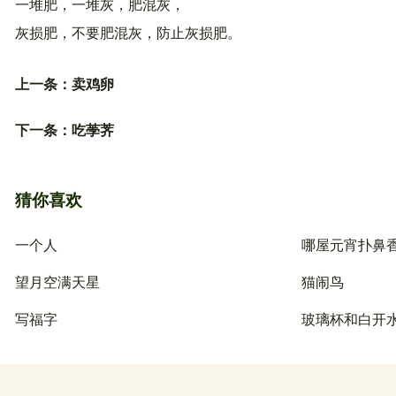
一堆肥，一堆灰，肥混灰，
灰损肥，不要肥混灰，防止灰损肥。
上一条：
卖鸡卵
下一条：
吃荸荠
猜你喜欢
一个人
哪屋元宵扑鼻
望月空满天星
猫闹鸟
写福字
玻璃杯和白开