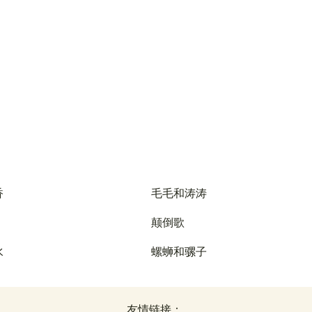
香
毛毛和涛涛
颠倒歌
水
螺蛳和骡子
友情链接：