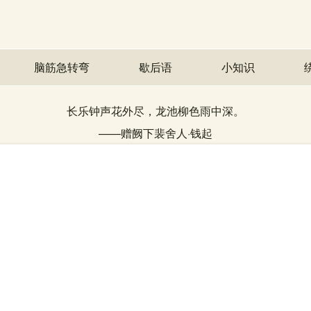
脑筋急转弯
歇后语
小知识
长乐钟声花外尽，龙池柳色雨中深。
——
赠阙下裴舍人
·
钱起