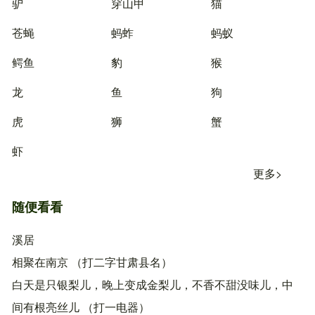
驴
穿山甲
猫
苍蝇
蚂蚱
蚂蚁
鳄鱼
豹
猴
龙
鱼
狗
虎
狮
蟹
虾
更多>
随便看看
溪居
相聚在南京 （打二字甘肃县名）
白天是只银梨儿，晚上变成金梨儿，不香不甜没味儿，中
间有根亮丝儿 （打一电器）