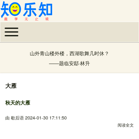
Toggle main menu
主导航
山外青山楼外楼，西湖歌舞几时休？
——
题临安邸
·
林升
大雁
秋天的大雁
由
歇后语
2024-01-30 17:11:50
阅读全文
关