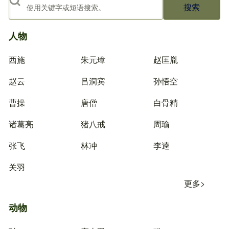
搜索
人物
西施
朱元璋
赵匡胤
赵云
吕洞宾
孙悟空
曹操
唐僧
白骨精
诸葛亮
猪八戒
周瑜
张飞
林冲
李逵
关羽
更多>
动物