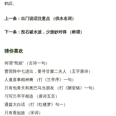
鹤叹。
上一条：
出门说话注意点 （供水名词）
下一条：
投石破水波，少游妙对得 （称谓）
猜你喜欢
何谓“驾崩” （古诗一句）
曹营阵中七进出，要寻甘糜二夫人 （五字唐诗）
人逢喜事精神爽 （打《兰亭序》一句）
只有包青天和奥巴马当朋友 （打《陋室铭》一句）
习写兰亭字相连 （唐诗五言）
通篇大白话 （打《红楼梦》句一）
只有香如故 （宋词）