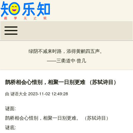
Toggle main menu
主导航
绿阴不减来时路，添得黄鹂四五声。
——
三衢道中
·
曾几
鹊桥相会心惜别，相聚一日别更难 （苏轼诗目）
由
谜语大全
2023-11-02 12:49:28
谜面
鹊桥相会心惜别，相聚一日别更难。 （苏轼诗目）
谜底