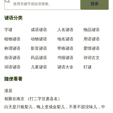
搜索
谜语分类
字谜
成语谜语
人名谜语
物品谜语
植物谜语
动物谜语
地名谜语
用语谜语
称谓谜语
影音谜语
带格谜语
爱情谜语
俗语谜语
药品谜语
书报谜语
诗词古文
词语谜语
儿童谜语
谜语大全
灯谜
随便看看
溪居
相聚在南京 （打二字甘肃县名）
白天是只银梨儿，晚上变成金梨儿，不香不甜没味儿，中