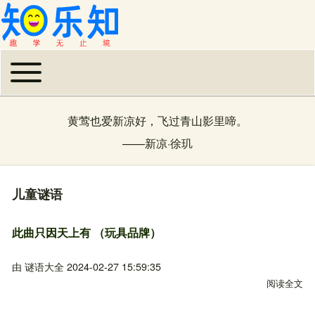
Toggle main menu
主导航
黄莺也爱新凉好，飞过青山影里啼。
——
新凉
·
徐玑
儿童谜语
此曲只因天上有 （玩具品牌）
由
谜语大全
2024-02-27 15:59:35
阅读全文
关