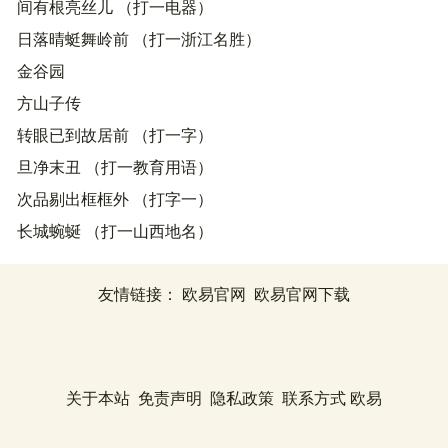
间有根亮丝儿 （打一电器）
日落晴蜓舞岭前 （打一浙江名胜）
金谷园
方山子传
转眼已到故居前 （打一字）
旦净末丑 （打一教育用语）
次品剔出框框外 （打字一）
长城蜿蜒 （打一山西地名）
友情链接：
欧易官网
欧易官网下载
关于本站
免责声明
隐私政策
联系方式
欧易