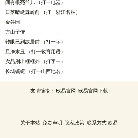
间有根亮丝儿 （打一电器）
日落晴蜓舞岭前 （打一浙江名胜）
金谷园
方山子传
转眼已到故居前 （打一字）
旦净末丑 （打一教育用语）
次品剔出框框外 （打字一）
长城蜿蜒 （打一山西地名）
友情链接：
欧易官网
欧易官网下载
关于本站
免责声明
隐私政策
联系方式
欧易