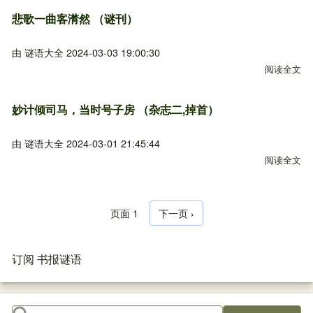
悲歌一曲客潸然 （谜刊）
由
谜语大全
2024-03-03 19:00:30
阅读全文
关
妙计倾司马，当时号子房 （杂志二,掉首）
由
谜语大全
2024-03-01 21:45:44
阅读全文
关
页面 1
下一页
下一页 ›
分页
订阅 书报谜语