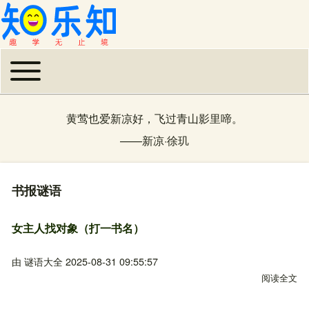
Toggle main menu
主导航
黄莺也爱新凉好，飞过青山影里啼。
——
新凉
·
徐玑
书报谜语
女主人找对象（打一书名）
由
谜语大全
2025-08-31 09:55:57
阅读全文
关