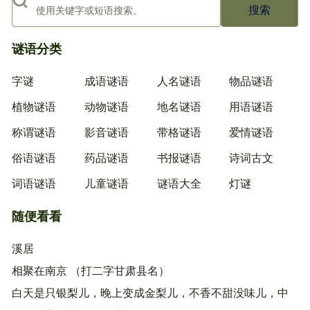
搜索
谜语分类
字谜
成语谜语
人名谜语
物品谜语
植物谜语
动物谜语
地名谜语
用语谜语
称谓谜语
影音谜语
带格谜语
爱情谜语
俗语谜语
药品谜语
书报谜语
诗词古文
词语谜语
儿童谜语
谜语大全
灯谜
随便看看
溪居
相聚在南京 （打二字甘肃县名）
白天是只银梨儿，晚上变成金梨儿，不香不甜没味儿，中