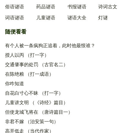
俗语谜语
药品谜语
书报谜语
诗词古文
词语谜语
儿童谜语
谜语大全
灯谜
随便看看
有个人被一条疯狗正追着，此时他最恨谁？
授人以丙 （打一字）
交通肇事的处罚 （古官名二）
在陈绝粮 （打一成语）
你咋知道
自花白寸心不昧 （打一字）
儿童讲文明 （《诗经》篇目）
但使龙城飞将在 （唐诗篇目一）
非君不嫁 （治安策一句）
高开低走 （当代作家）