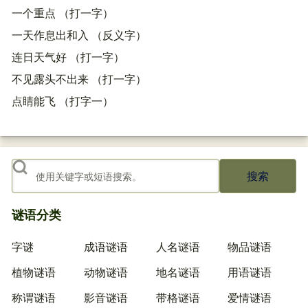
一个重点 （打一字）
一天作息出和入 （反义字）
连日天气好 （打一字）
不见露头不出来 （打一字）
点睛能飞 （打字一）
搜索
谜语分类
字谜
成语谜语
人名谜语
物品谜语
植物谜语
动物谜语
地名谜语
用语谜语
称谓谜语
影音谜语
带格谜语
爱情谜语