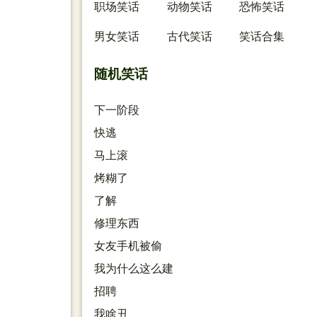
职场笑话
动物笑话
恐怖笑话
男女笑话
古代笑话
笑话合集
随机笑话
下一阶段
快逃
马上滚
烤糊了
了解
修理东西
女友手机被偷
我为什么这么建
招聘
我啥丑