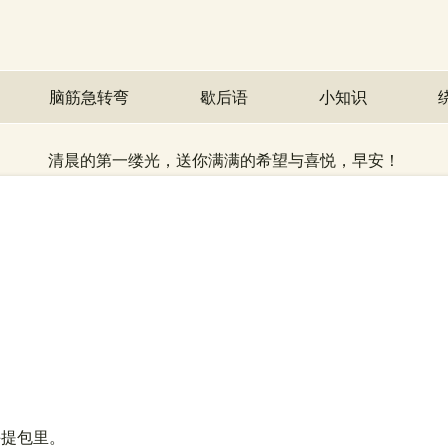
脑筋急转弯
歇后语
小知识
清晨的第一缕光，送你满满的希望与喜悦，早安！
手提包里。