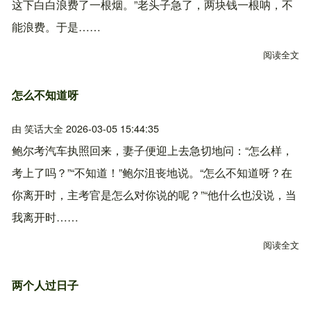
这下白白浪费了一根烟。”老头子急了，两块钱一根呐，不
能浪费。于是……
阅读全文
关
怎么不知道呀
由
笑话大全
2026-03-05 15:44:35
鲍尔考汽车执照回来，妻子便迎上去急切地问：“怎么样，
考上了吗？”“不知道！”鲍尔沮丧地说。“怎么不知道呀？在
你离开时，主考官是怎么对你说的呢？”“他什么也没说，当
我离开时……
阅读全文
关
两个人过日子