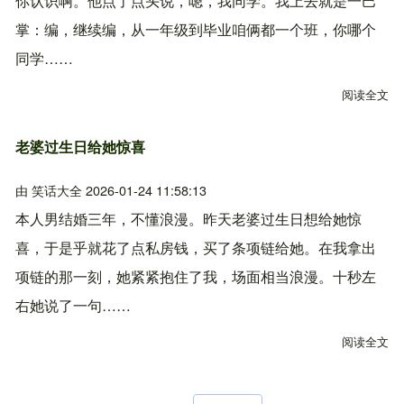
你认识啊。他点了点头说，嗯，我同学。我上去就是一巴
掌：编，继续编，从一年级到毕业咱俩都一个班，你哪个
同学……
阅读全文
关
老婆过生日给她惊喜
由
笑话大全
2026-01-24 11:58:13
本人男结婚三年，不懂浪漫。昨天老婆过生日想给她惊
喜，于是乎就花了点私房钱，买了条项链给她。在我拿出
项链的那一刻，她紧紧抱住了我，场面相当浪漫。十秒左
右她说了一句……
阅读全文
关