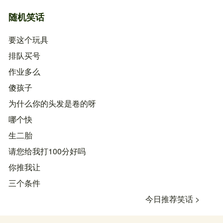
随机笑话
要这个玩具
排队买号
作业多么
傻孩子
为什么你的头发是卷的呀
哪个快
生二胎
请您给我打100分好吗
你推我让
三个条件
今日推荐笑话 >