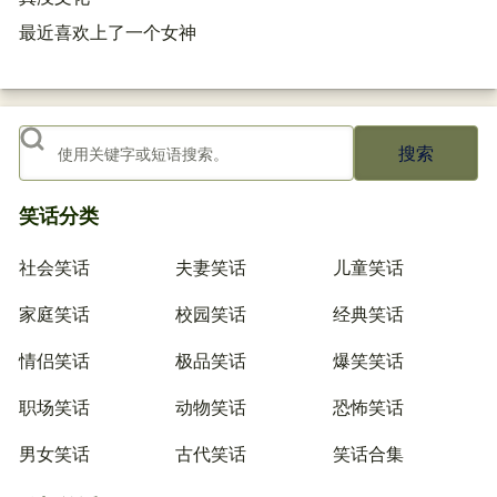
最近喜欢上了一个女神
搜索
笑话分类
社会笑话
夫妻笑话
儿童笑话
家庭笑话
校园笑话
经典笑话
情侣笑话
极品笑话
爆笑笑话
职场笑话
动物笑话
恐怖笑话
男女笑话
古代笑话
笑话合集