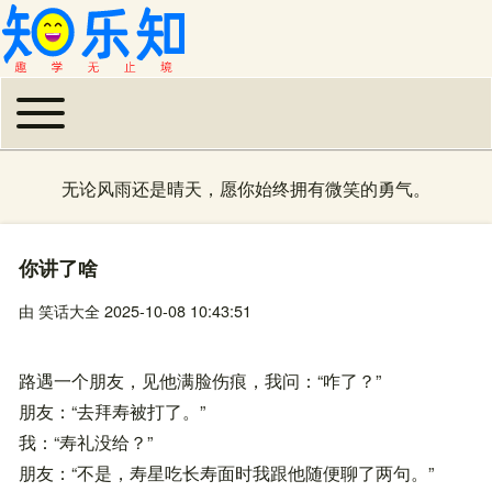
Toggle main menu
主导航
无论风雨还是晴天，愿你始终拥有微笑的勇气。
你讲了啥
由
笑话大全
2025-10-08 10:43:51
路遇一个朋友，见他满脸伤痕，我问：“咋了？”
朋友：“去拜寿被打了。”
我：“寿礼没给？”
朋友：“不是，寿星吃长寿面时我跟他随便聊了两句。”