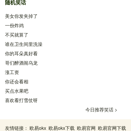
随机笑话
美女你发夹掉了
一份炸鸡
不买就算了
谁在卫生间里洗澡
你的耳朵真好看
哥们醉酒闹乌龙
涨工资
你还会看相
买点水果吧
喜欢看打雪仗呀
今日推荐笑话 >
友情链接：
欧易okx
欧易okx下载
欧易官网
欧易官网下载