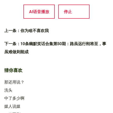
AI语音播放
停止
上一条：
你为啥不喜欢我
下一条：
10条幽默笑话合集第50期：路虽远行刚将至，事
虽难做则能成
猜你喜欢
那还用说？
洗头
中了多少啊
媒人说媒