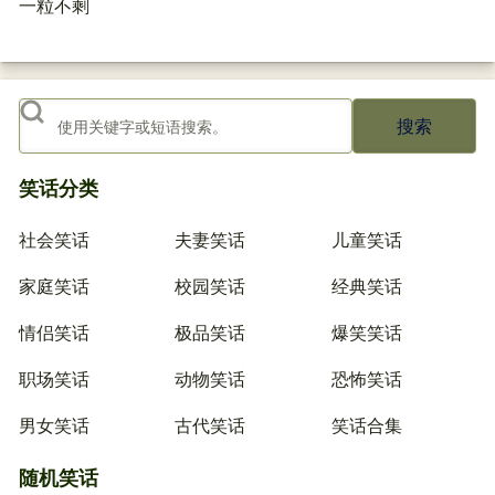
一粒不剩
搜索
笑话分类
社会笑话
夫妻笑话
儿童笑话
家庭笑话
校园笑话
经典笑话
情侣笑话
极品笑话
爆笑笑话
职场笑话
动物笑话
恐怖笑话
男女笑话
古代笑话
笑话合集
随机笑话