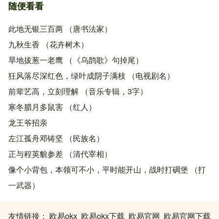
随便看看
此地无银三百两 （唐书法家）
九秋生香 （花卉树木）
旱地拔葱一老鹰 （《乌鹊歌》句掉尾）
狂风落尽深红色，绿叶成阴子满枝 （电视剧名）
前辈艺高，立刻理解 （音乐专辑，3字）
寒冬腊月多鼠害 （红人）
龙王爷招亲
左江孤舟邓铸坚 （民族名）
正与程英貌参差 （清代宰相）
像个小背包，本领可不小，平时能开山，战时打碉堡 （打
一武器）
友情链接：
欧易okx
欧易okx下载
欧易官网
欧易官网下载