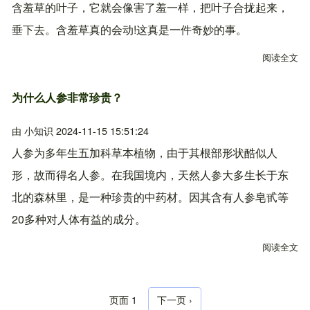
含羞草的叶子，它就会像害了羞一样，把叶子合拢起来，
垂下去。含羞草真的会动!这真是一件奇妙的事。
阅读全文
关
为什么人参非常珍贵？
由
小知识
2024-11-15 15:51:24
人参为多年生五加科草本植物，由于其根部形状酷似人
形，故而得名人参。在我国境内，天然人参大多生长于东
北的森林里，是一种珍贵的中药材。因其含有人参皂甙等
20多种对人体有益的成分。
阅读全文
关
页面 1
下一页
下一页 ›