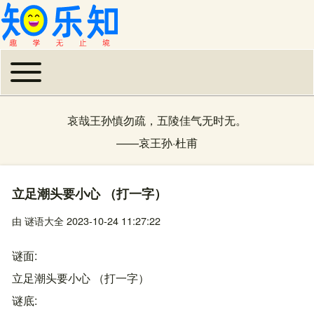
Toggle main menu
主导航
哀哉王孙慎勿疏，五陵佳气无时无。
——
哀王孙
·
杜甫
立足潮头要小心 （打一字）
由
谜语大全
2023-10-24 11:27:22
谜面
立足潮头要小心 （打一字）
谜底