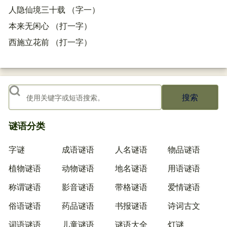
人隐仙境三十载 （字一）
本来无闲心 （打一字）
西施立花前 （打一字）
搜索
谜语分类
字谜
成语谜语
人名谜语
物品谜语
植物谜语
动物谜语
地名谜语
用语谜语
称谓谜语
影音谜语
带格谜语
爱情谜语
俗语谜语
药品谜语
书报谜语
诗词古文
词语谜语
儿童谜语
谜语大全
灯谜