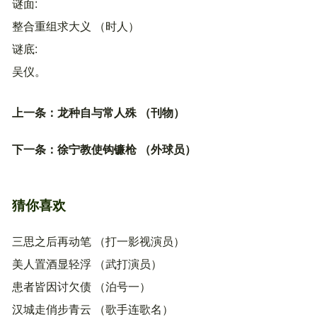
谜面
整合重组求大义 （时人）
谜底
吴仪。
上一条：
龙种自与常人殊 （刊物）
下一条：
徐宁教使钩镰枪 （外球员）
猜你喜欢
三思之后再动笔 （打一影视演员）
美人置酒显轻浮 （武打演员）
患者皆因讨欠债 （泊号一）
汉城走俏步青云 （歌手连歌名）