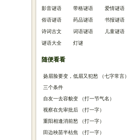
影音谜语
带格谜语
爱情谜语
俗语谜语
药品谜语
书报谜语
诗词古文
词语谜语
儿童谜语
谜语大全
灯谜
随便看看
扬眉脸要变，低眉又犯愁 （七字常言）
三个条件
自友一去容貌变 （打一节气名）
视察在先审批后 （打一字）
重阳相逢消前愁 （打一字）
田边秧苗半枯焦 （打一字）