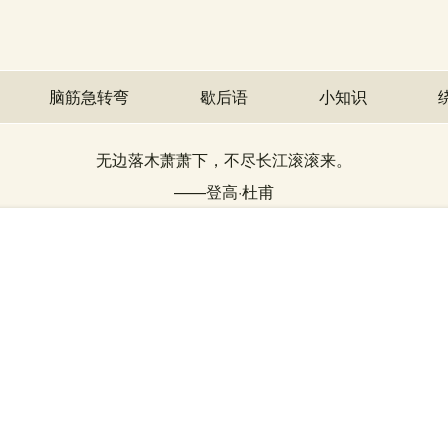
脑筋急转弯
歇后语
小知识
无边落木萧萧下，不尽长江滚滚来。
——
登高
·
杜甫