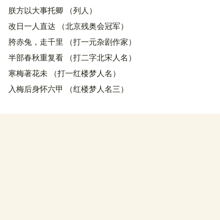
朕方以大事托卿 （列人）
改日一人直达 （北京残奥会冠军）
胯赤兔，走千里 （打一元杂剧作家）
半部春秋重复看 （打二字北宋人名）
寒梅著花未 （打一红楼梦人名）
入梅后身怀六甲 （红楼梦人名三）