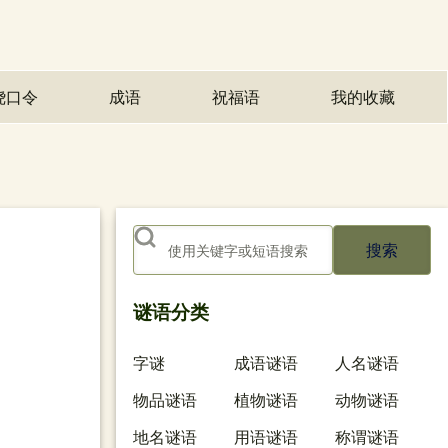
绕口令
成语
祝福语
我的收藏
(opens in n
搜索
谜语分类
字谜
成语谜语
人名谜语
物品谜语
植物谜语
动物谜语
地名谜语
用语谜语
称谓谜语