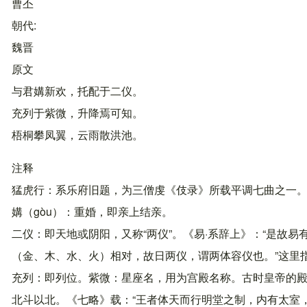
曹丕
朝代
魏晋
原文
与君媾新欢，托配于二仪。
充列于紫微，升降焉可知。
梧桐攀凤翼，云雨散洪池。
注释
猛虎行：系乐府旧题，为三僧虔《伎录》所载平调七曲之一
媾（gòu）：重婚，即亲上结亲。
二仪：即天地或阴阳，又称“两仪”。《易·系辞上》：“是故
（金、木、水、火）相对，故日两仪，谓两体容仪也。”这里
充列：即列位。紫微：星座名，用为宫殿名称。古时皇帝的
北斗以北。《七略》载：“王者体天而行明堂之制，内有太室，