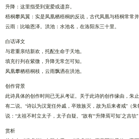
升降：这里指受到宠爱或遗弃。
梧桐攀凤翼：实是凤凰栖梧桐的反说，古代凤凰与梧桐常常
云雨：比喻恩泽。洪池：水池名，在洛阳东三十里。
白话译文
与君重亲结新欢，托配生命于天地。
填充行列在紫微，升降无常怎可知。
凤凰攀栖梧桐枝，云雨飘洒在洪池。
创作背景
此诗具体的创作时间已无从考证。关于此诗的创作缘由，朱止
有二说。“诗以为汉宠任外戚，卒致族灭，故为后来者戒”（
说：“太祖不时立太子，太子自疑。”故有“‘升降焉可知’之吉欤
赏析