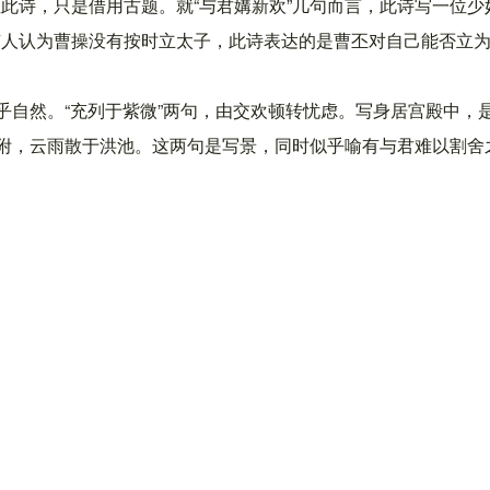
此诗，只是借用古题。就“与君媾新欢”几句而言，此诗写一位少
有人认为曹操没有按时立太子，此诗表达的是曹丕对自己能否立
乎自然。“充列于紫微”两句，由交欢顿转忧虑。写身居宫殿中，
攀附，云雨散于洪池。这两句是写景，同时似乎喻有与君难以割舍