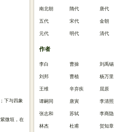
南北朝
隋代
唐代
五代
宋代
金朝
元代
明代
清代
作者
李白
曹操
刘禹锡
刘邦
曹植
杨万里
王维
辛弃疾
屈原
体；下与四象
谭嗣同
唐寅
李清照
张志和
苏轼
李商隐
称紫微垣，在
林杰
杜甫
贺知章