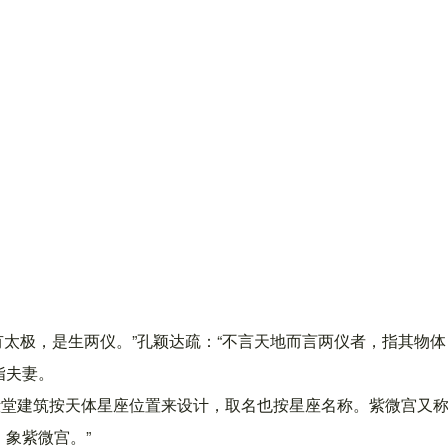
。
易有太极，是生两仪。”孔颖达疏：“不言天地而言两仪者，指其物
指夫妻。
殿堂建筑按天体星座位置来设计，取名也按星座名称。紫微宫又
象紫微宫。”