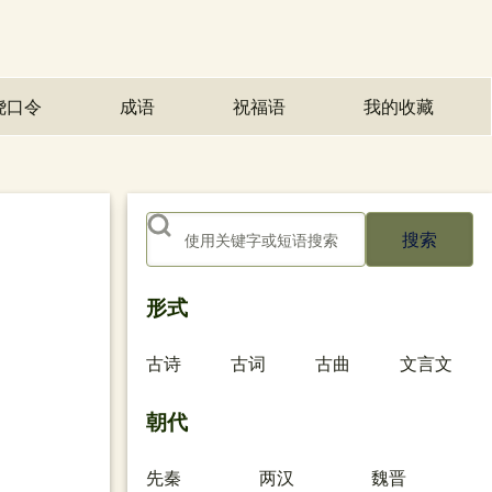
绕口令
成语
祝福语
我的收藏
(opens in n
搜索
形式
古诗
古词
古曲
文言文
朝代
先秦
两汉
魏晋