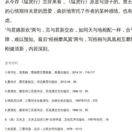
从今存《猛虎行》古辞来看，《猛虎行》原是写游子的。曹丕
的心情期待夫君的恩爱，曲折地寄托了作者的某种感情。也
虑。
“与君媾新欢”两句，言与君新交欢，如同天与地相配一样，合
降，难以预知。最后“梧桐攀凤翼”两句，写梧桐与凤凰相互
刚健清新，内容深刻。
参考资料
1.张可礼，宿美丽．曹操曹丕曹植集．凤凰出版社．2014.10．116-117
2.夏传才．曹丕集校注．河北教育出版社．2013.06．39
3.唐满先．建安诗三百首详注．百花洲文艺出版社．1996.12．55
4.傅亚庶注译．三曹诗文全集译注．吉林文史出版社．1997年01月．272
5.唐满先．建安诗三百首详注．百花洲文艺出版社．1996.12．55
6.（清）王夫之．王夫之品诗三种·古诗评选．文化艺术出版社．1997年03月．18
7.余冠英．三曹诗选．北京：人民文学出版社，1979：10-13