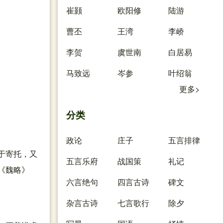
崔颢
欧阳修
陆游
曹丕
王湾
李峤
李贺
虞世南
白居易
马致远
岑参
叶绍翁
更多>
分类
政论
庄子
五言排律
于寄托，又
五言乐府
战国策
礼记
《魏略》
六言绝句
四言古诗
碑文
杂言古诗
七言歌行
除夕