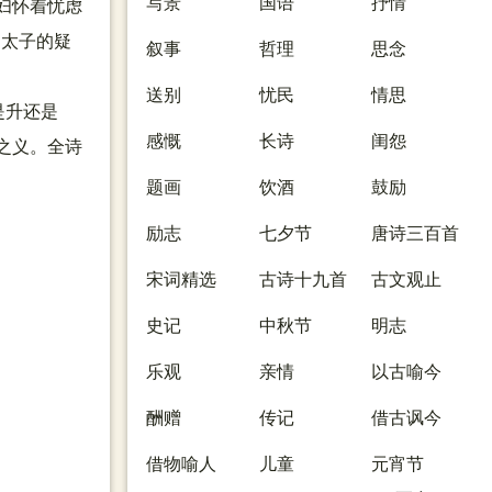
写景
国语
抒情
妇怀着忧虑
为太子的疑
叙事
哲理
思念
送别
忧民
情思
是升还是
感慨
长诗
闺怨
之义。全诗
题画
饮酒
鼓励
励志
七夕节
唐诗三百首
宋词精选
古诗十九首
古文观止
史记
中秋节
明志
乐观
亲情
以古喻今
酬赠
传记
借古讽今
借物喻人
儿童
元宵节