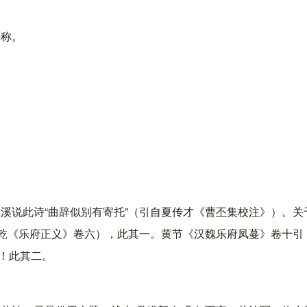
并称。
溪说此诗“曲辞似别有寄托”（引自夏传才《曹丕集校注》）。关
朱乾《乐府正义》卷六），此其一。黄节《汉魏乐府凤蔓》卷十引
”！此其二。