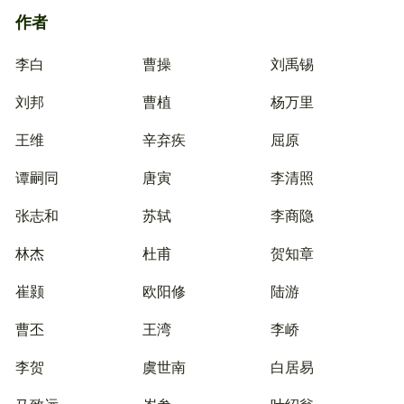
作者
李白
曹操
刘禹锡
刘邦
曹植
杨万里
王维
辛弃疾
屈原
谭嗣同
唐寅
李清照
张志和
苏轼
李商隐
林杰
杜甫
贺知章
崔颢
欧阳修
陆游
曹丕
王湾
李峤
李贺
虞世南
白居易