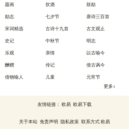
题画
饮酒
鼓励
励志
七夕节
唐诗三百首
宋词精选
古诗十九首
古文观止
史记
中秋节
明志
乐观
亲情
以古喻今
酬赠
传记
借古讽今
借物喻人
儿童
元宵节
更多>
友情链接：
欧易
欧易下载
关于本站
免责声明
隐私政策
联系方式
欧易