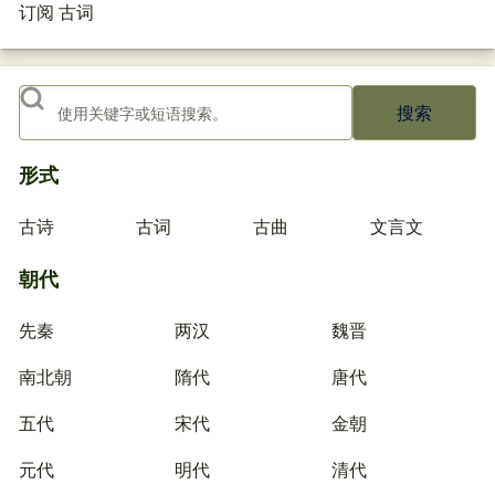
订阅 古词
搜索
形式
古诗
古词
古曲
文言文
朝代
先秦
两汉
魏晋
南北朝
隋代
唐代
五代
宋代
金朝
元代
明代
清代