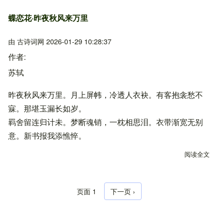
蝶恋花·昨夜秋风来万里
由
古诗词网
2026-01-29 10:28:37
作者
苏轼
昨夜秋风来万里。月上屏帏，冷透人衣袂。有客抱衾愁不
寐。那堪玉漏长如岁。
羁舍留连归计未。梦断魂销，一枕相思泪。衣带渐宽无别
意。新书报我添憔悴。
阅读全文
关
页面 1
下一页
下一页 ›
分页