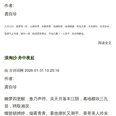
作者
龚自珍
六月九日，夜梦至一区，云廊木秀，水殿荷香，风烟郁深，金碧嵯丽。时也方夜，月光吞吐，在百步外，
荡瀣气之空濛，都为一碧。散清景而离合，不知几重？一人告予：此光明殿也。
阅读全文
关
浪淘沙·舟中夜起
由
古诗词网
2026-01-31 10:25:16
作者
龚自珍
幽梦四更醒，敫乃声停。吴天月落丰江阴，蓦地横吹三孔
笛，聘取湘灵。
螺髻锁娉婷，烟雾青青。看他潮长又潮平。香草美人吟未