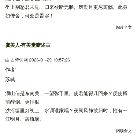
坐上别愁君未见，归来欲断无肠。殷勤且更尽离觞。此身
如传舍，何处是吾乡！
阅读全文
关
虞美人·有美堂赠述古
由
古诗词网
2026-01-29 10:57:26
作者
苏轼
湖山信是东南美，一望弥千里。使君能得几回来？便使樽
前醉倒、更徘徊。
沙河塘里灯初上，水调谁家唱？夜阑风静欲归时，惟有一
江明月、碧琉璃。
阅读全文
关