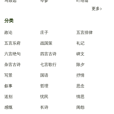
马致远
岑参
叶绍翁
更多>
分类
政论
庄子
五言排律
五言乐府
战国策
礼记
六言绝句
四言古诗
碑文
杂言古诗
七言歌行
除夕
写景
国语
抒情
叙事
哲理
思念
送别
忧民
情思
感慨
长诗
闺怨