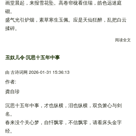
画堂晨起，来报雪花坠。高卷帘栊看佳瑞，皓色远迷庭
砌。
盛气光引炉烟，素草寒生玉佩。应是天仙狂醉，乱把白云
揉碎。
阅读全文
关
丑奴儿令·沉思十五年中事
由
古诗词网
2026-01-31 15:36:13
作者
龚自珍
沉思十五年中事，才也纵横，泪也纵横，双负箫心与剑
名。
春来没个关心梦，自忏飘零，不信飘零，请看床头金字
经。