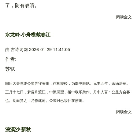
了，防有蛟听。
阅读全文
关
水龙吟·小舟横截春江
由
古诗词网
2026-01-29 11:41:05
作者
苏轼
闾丘大夫孝终公显尝守黄州，作栖霞楼，为郡中胜绝。元丰五年，余谪居黄。
正月十七日，梦扁舟渡江，中流回望，楼中歌乐杂作。舟中人言：公显方会客
也。觉而异之，乃作此词。公显时已致仕在苏州。
阅读全文
关
浣溪沙·新秋