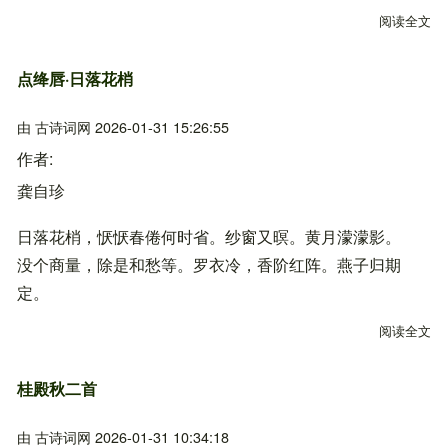
阅读全文
关
点绛唇·日落花梢
由
古诗词网
2026-01-31 15:26:55
作者
龚自珍
日落花梢，恹恹春倦何时省。纱窗又暝。黄月濛濛影。
没个商量，除是和愁等。罗衣冷，香阶红阵。燕子归期
定。
阅读全文
关
桂殿秋二首
由
古诗词网
2026-01-31 10:34:18