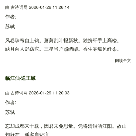
由
古诗词网
2026-01-29 11:26:14
作者
苏轼
风卷珠帘自上钩。萧萧乱叶报新秋。独携纤手上高楼。
缺月向人舒窈窕。三星当户照绸缪。香生雾縠见纤柔。
阅读全文
关
临江仙·送王缄
由
古诗词网
2026-01-29 11:20:03
作者
苏轼
忘却成都来十载，因君未免思量。凭将清泪洒江阳。故山
知好在，孤客自悲凉。