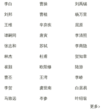
李白
曹操
刘禹锡
刘邦
曹植
杨万里
王维
辛弃疾
屈原
谭嗣同
唐寅
李清照
张志和
苏轼
李商隐
林杰
杜甫
贺知章
崔颢
欧阳修
陆游
曹丕
王湾
李峤
李贺
虞世南
白居易
马致远
岑参
叶绍翁
更多>