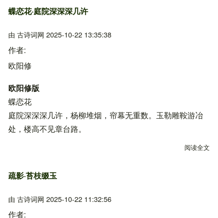
蝶恋花·庭院深深深几许
由
古诗词网
2025-10-22 13:35:38
作者
欧阳修
欧阳修版
蝶恋花
庭院深深深几许，杨柳堆烟，帘幕无重数。玉勒雕鞍游冶
处，楼高不见章台路。
阅读全文
关
疏影·苔枝缀玉
由
古诗词网
2025-10-22 11:32:56
作者