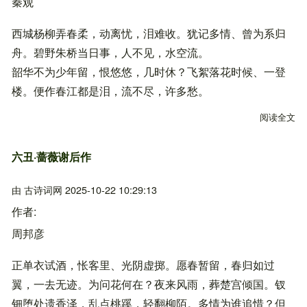
秦观
西城杨柳弄春柔，动离忧，泪难收。犹记多情、曾为系归
舟。碧野朱桥当日事，人不见，水空流。
韶华不为少年留，恨悠悠，几时休？飞絮落花时候、一登
楼。便作春江都是泪，流不尽，许多愁。
阅读全文
关
六丑·蔷薇谢后作
由
古诗词网
2025-10-22 10:29:13
作者
周邦彦
正单衣试酒，怅客里、光阴虚掷。愿春暂留，春归如过
翼，一去无迹。为问花何在？夜来风雨，葬楚宫倾国。钗
钿堕处遗香泽，乱点桃蹊，轻翻柳陌。多情为谁追惜？但