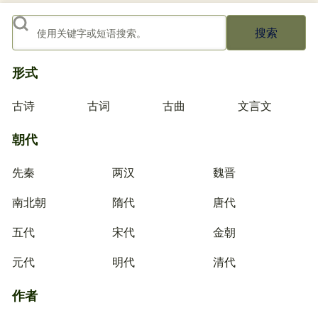
搜索
形式
古诗
古词
古曲
文言文
朝代
先秦
两汉
魏晋
南北朝
隋代
唐代
五代
宋代
金朝
元代
明代
清代
作者