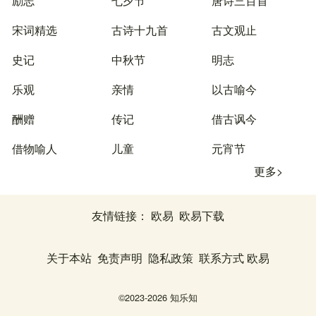
励志
七夕节
唐诗三百首
宋词精选
古诗十九首
古文观止
史记
中秋节
明志
乐观
亲情
以古喻今
酬赠
传记
借古讽今
借物喻人
儿童
元宵节
更多>
友情链接：
欧易
欧易下载
关于本站
免责声明
隐私政策
联系方式
欧易
©2023-2026
知乐知