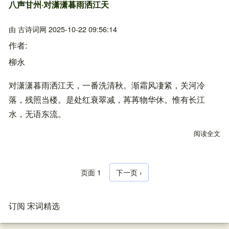
八声甘州·对潇潇暮雨洒江天
由
古诗词网
2025-10-22 09:56:14
作者
柳永
对潇潇暮雨洒江天，一番洗清秋。渐霜风凄紧，关河冷
落，残照当楼。是处红衰翠减，苒苒物华休。惟有长江
水，无语东流。
阅读全文
关
页面 1
下一页
下一页 ›
分页
订阅 宋词精选