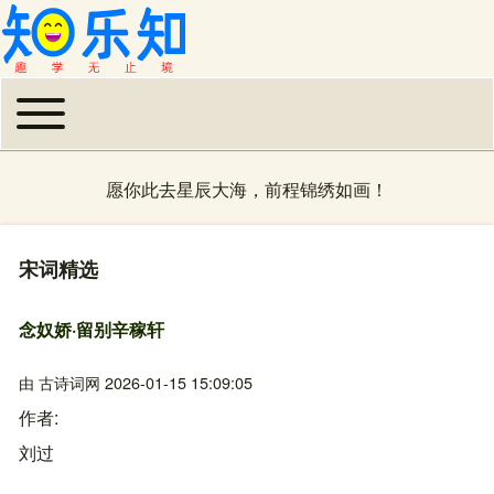
Toggle main menu
主导航
愿你此去星辰大海，前程锦绣如画！
宋词精选
念奴娇·留别辛稼轩
由
古诗词网
2026-01-15 15:09:05
作者
刘过