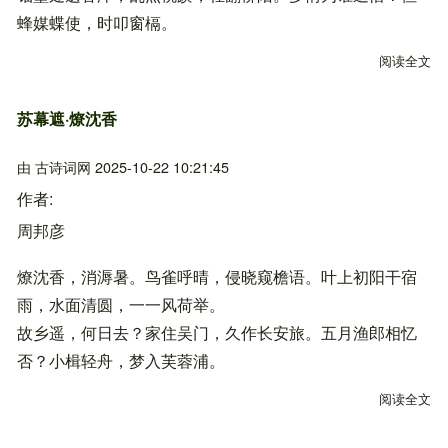
蜂媒蝶使，时叩窗槅。
阅读全文
关
苏幕遮·燎沈香
由
古诗词网
2025-10-22 10:21:45
作者
周邦彦
燎沈香，消溽暑。鸟雀呼晴，侵晓窥檐语。叶上初阳干宿
雨，水面清圆，一一风荷举。
故乡遥，何日去？家住吴门，久作长安旅。五月渔郎相忆
否？小楫轻舟，梦入芙蓉浦。
阅读全文
关