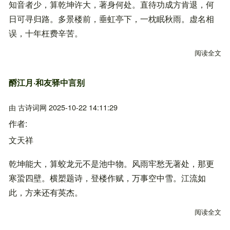
知音者少，算乾坤许大，著身何处。直待功成方肯退，何
日可寻归路。多景楼前，垂虹亭下，一枕眠秋雨。虚名相
误，十年枉费辛苦。
阅读全文
关
酹江月·和友驿中言别
由
古诗词网
2025-10-22 14:11:29
作者
文天祥
乾坤能大，算蛟龙元不是池中物。风雨牢愁无著处，那更
寒蛩四壁。横槊题诗，登楼作赋，万事空中雪。江流如
此，方来还有英杰。
阅读全文
关