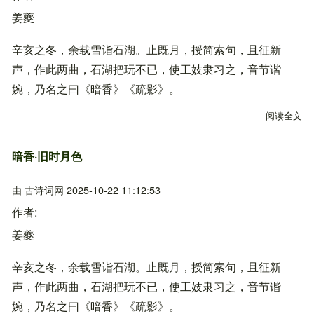
姜夔
辛亥之冬，余载雪诣石湖。止既月，授简索句，且征新
声，作此两曲，石湖把玩不已，使工妓隶习之，音节谐
婉，乃名之曰《暗香》《疏影》。
阅读全文
关
暗香·旧时月色
由
古诗词网
2025-10-22 11:12:53
作者
姜夔
辛亥之冬，余载雪诣石湖。止既月，授简索句，且征新
声，作此两曲，石湖把玩不已，使工妓隶习之，音节谐
婉，乃名之曰《暗香》《疏影》。