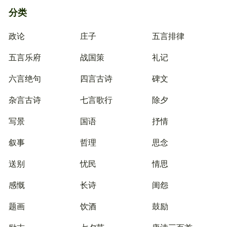
分类
政论
庄子
五言排律
五言乐府
战国策
礼记
六言绝句
四言古诗
碑文
杂言古诗
七言歌行
除夕
写景
国语
抒情
叙事
哲理
思念
送别
忧民
情思
感慨
长诗
闺怨
题画
饮酒
鼓励