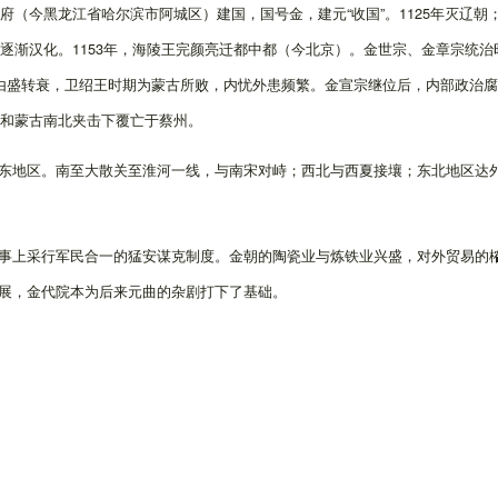
（今黑龙江省哈尔滨市阿城区）建国，国号金，建元“收国”。1125年灭辽朝；1
始逐渐汉化。1153年，海陵王完颜亮迁都中都（今北京）。金世宗、金章宗统治
剧由盛转衰，卫绍王时期为蒙古所败，内忧外患频繁。金宣宗继位后，内部政治
宋和蒙古南北夹击下覆亡于蔡州。
东地区。南至大散关至淮河一线，与南宋对峙；西北与西夏接壤；东北地区达
事上采行军民合一的猛安谋克制度。金朝的陶瓷业与炼铁业兴盛，对外贸易的
展，金代院本为后来元曲的杂剧打下了基础。