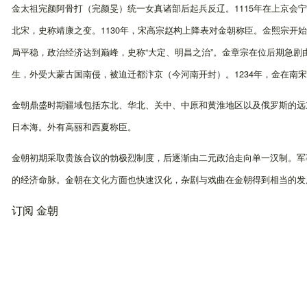
金太祖完颜阿骨打（完颜旻）统一女真诸部后起兵反辽。1115年在上京会宁府
北宋，史称靖康之变。1130年，宋高宗赵构上降表对金朝称臣。金熙宗开
局平稳，政治经济达到巅峰，史称“大定、明昌之治”。金章宗在位后期急
生，外受大蒙古国南侵，被迫迁都汴京（今河南开封）。1234年，金在南
金朝鼎盛时期疆域包括东北、华北、关中、中原和黄淮地区以及俄罗斯的远
日本海。外有高丽和西夏称臣。
金朝初期采取贵族合议的勃极烈制度，后逐渐由二元政治走向单一汉制。军
的经济命脉。金朝在文化方面也快速汉化，杂剧与戏曲在金朝得到相当的发
订阅 金朝