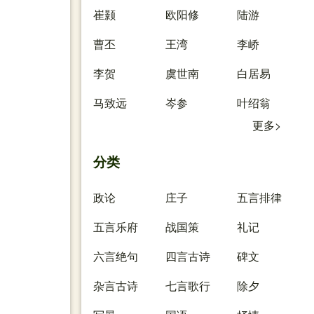
崔颢
欧阳修
陆游
曹丕
王湾
李峤
李贺
虞世南
白居易
马致远
岑参
叶绍翁
更多>
分类
政论
庄子
五言排律
五言乐府
战国策
礼记
六言绝句
四言古诗
碑文
杂言古诗
七言歌行
除夕