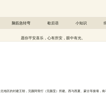
脑筋急转弯
歇后语
小知识
愿你平安喜乐，心有所安，眼中有光。
方和东北地区的封建王朝，完颜阿骨打（完颜旻）所建。西与西夏、蒙古等接壤，南