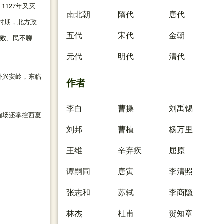
127年又灭
南北朝
隋代
唐代
时期，北方政
五代
宋代
金朝
腐败、民不聊
元代
明代
清代
外兴安岭，东临
作者
李白
曹操
刘禹锡
榷场还掌控西夏
刘邦
曹植
杨万里
王维
辛弃疾
屈原
谭嗣同
唐寅
李清照
张志和
苏轼
李商隐
林杰
杜甫
贺知章