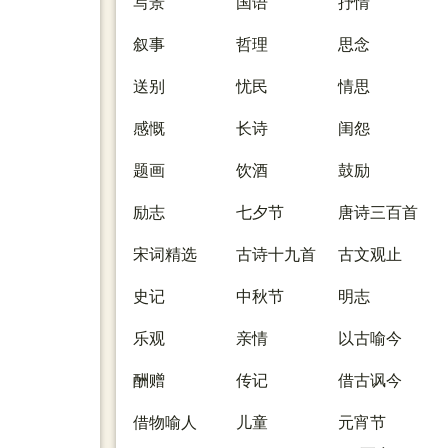
写景
国语
抒情
叙事
哲理
思念
送别
忧民
情思
感慨
长诗
闺怨
题画
饮酒
鼓励
励志
七夕节
唐诗三百首
宋词精选
古诗十九首
古文观止
史记
中秋节
明志
乐观
亲情
以古喻今
酬赠
传记
借古讽今
借物喻人
儿童
元宵节