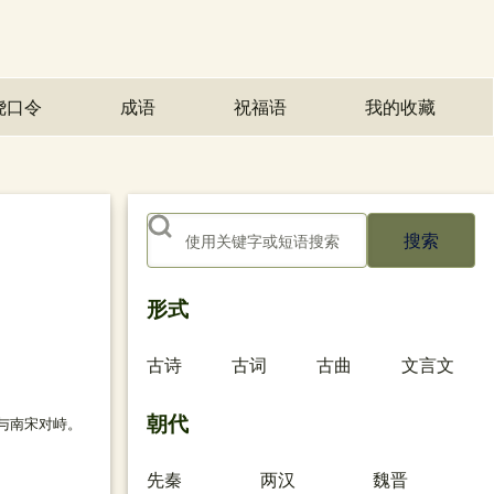
绕口令
成语
祝福语
我的收藏
(opens in n
搜索
形式
古诗
古词
古曲
文言文
朝代
与南宋对峙。
先秦
两汉
魏晋