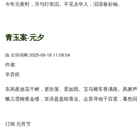
今年元夜时，月与灯依旧。不见去年人，泪湿春衫袖。
青玉案·元夕
由
古诗词网
2025-09-18 11:09:04
作者
辛弃疾
东风夜放花千树，更吹落、星如雨。宝马雕车香满路。凤箫
蛾儿雪柳黄金缕，笑语盈盈暗香去。众里寻他千百度，蓦然
订阅 元宵节