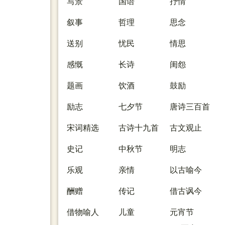
写景
国语
抒情
叙事
哲理
思念
送别
忧民
情思
感慨
长诗
闺怨
题画
饮酒
鼓励
励志
七夕节
唐诗三百首
宋词精选
古诗十九首
古文观止
史记
中秋节
明志
乐观
亲情
以古喻今
酬赠
传记
借古讽今
借物喻人
儿童
元宵节