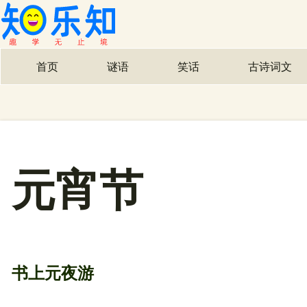
首页
谜语
笑话
古诗词文
主导航
元宵节
书上元夜游