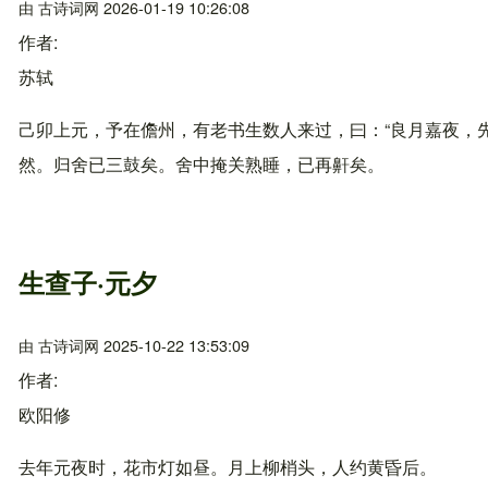
由
古诗词网
2026-01-19 10:26:08
作者
苏轼
己卯上元，予在儋州，有老书生数人来过，曰：“良月嘉夜，
然。归舍已三鼓矣。舍中掩关熟睡，已再鼾矣。
生查子·元夕
由
古诗词网
2025-10-22 13:53:09
作者
欧阳修
去年元夜时，花市灯如昼。月上柳梢头，人约黄昏后。