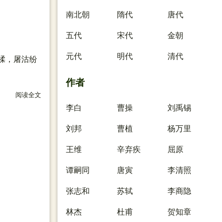
南北朝
隋代
唐代
五代
宋代
金朝
元代
明代
清代
揉，屠沽纷
作者
阅读全文
关于 书上元夜游
李白
曹操
刘禹锡
刘邦
曹植
杨万里
王维
辛弃疾
屈原
谭嗣同
唐寅
李清照
张志和
苏轼
李商隐
林杰
杜甫
贺知章