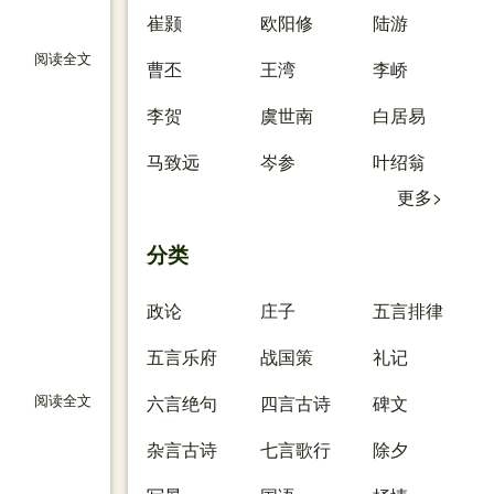
崔颢
欧阳修
陆游
阅读全文
关于 生查子·元夕
曹丕
王湾
李峤
李贺
虞世南
白居易
马致远
岑参
叶绍翁
更多>
分类
政论
庄子
五言排律
五言乐府
战国策
礼记
阅读全文
关于 青玉案·元夕
六言绝句
四言古诗
碑文
杂言古诗
七言歌行
除夕