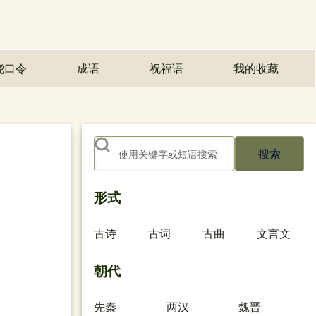
绕口令
成语
祝福语
我的收藏
(opens in n
搜索
形式
古诗
古词
古曲
文言文
朝代
先秦
两汉
魏晋