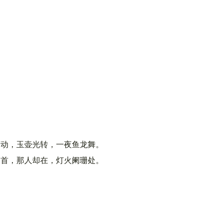
声动，玉壶光转，一夜鱼龙舞。
回首，那人却在，灯火阑珊处。