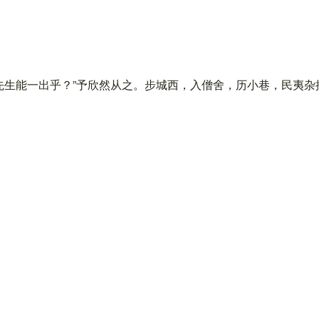
先生能一出乎？”予欣然从之。步城西，入僧舍，历小巷，民夷杂