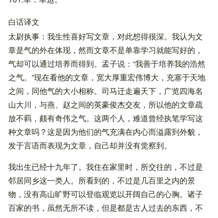
白话译文
太尉执事：我生性喜好写文章，对此想得很深。我认为文
章是气的外在体现，然而文章不是单靠学习就能写好的，
气却可以通过培养而得到。孟子说：“我善于培养我的浩然
之气。”现在看他的文章，宽大厚重宏伟博大，充塞于天地
之间，同他气的大小相称。司马迁走遍天下，广览四海名
山大川，与燕、赵之间的英豪俊杰交友，所以他的文章疏
放不羁，颇有奇伟之气。这两个人，难道曾经执笔学写这
种文章吗？这是因为他们的气充满在内心而溢露到外貌，
发于言语而表现为文章，自己却并没有觉察到。
我出生已经十九年了。我住在家里时，所交往的，不过是
邻居同乡这一类人。所看到的，不过是几百里之内的景
物，没有高山旷野可以登临观览以开阔自己的心胸。诸子
百家的书，虽然无所不读，但是都是古人过去的东西，不