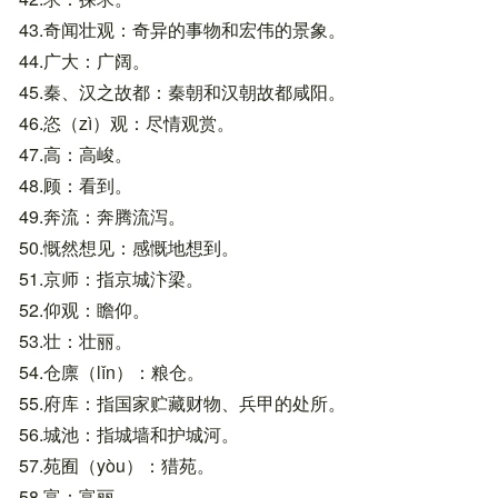
43.奇闻壮观：奇异的事物和宏伟的景象。
44.广大：广阔。
45.秦、汉之故都：秦朝和汉朝故都咸阳。
46.恣（zì）观：尽情观赏。
47.高：高峻。
48.顾：看到。
49.奔流：奔腾流泻。
50.慨然想见：感慨地想到。
51.京师：指京城汴梁。
52.仰观：瞻仰。
53.壮：壮丽。
54.仓廪（lǐn）：粮仓。
55.府库：指国家贮藏财物、兵甲的处所。
56.城池：指城墙和护城河。
57.苑囿（yòu）：猎苑。
58.富：富丽。