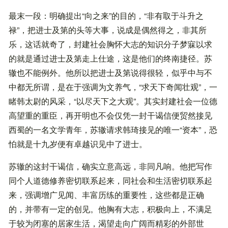
最末一段：明确提出“向之来”的目的，“非有取于斗升之
禄”，把进士及第的头等大事，说成是偶然得之，非其所
乐，这话就奇了，封建社会胸怀大志的知识分子梦寐以求
的就是通过进士及第走上仕途，这是他们的终南捷径。苏
辙也不能例外。他所以把进士及第说得很轻，似乎中与不
中都无所谓，是在于强调为文养气，“求天下奇闻壮观”，一
睹韩太尉的风采，“以尽天下之大观”。其实封建社会一位德
高望重的重臣，再开明也不会仅凭一封干谒信便贸然接见
西蜀的一名文学青年，苏辙请求韩琦接见的唯一“资本”，恐
怕就是十九岁便有卓越识见中了进士。
苏辙的这封干谒信，确实立意高远，非同凡响。他把写作
同个人道德修养密切联系起来，同社会和生活密切联系起
来，强调增广见闻、丰富历练的重要性，这些都是正确
的，并带有一定的创见。他胸有大志，积极向上，不满足
于较为闭塞的居家生活，渴望走向广阔而精彩的外部世