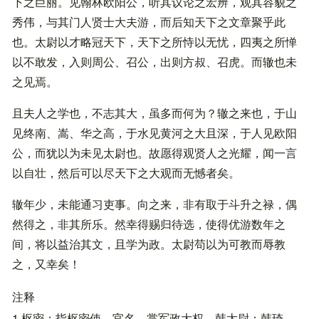
下之巨丽。见翰林欧阳公，听其议论之宏辨，观其容貌之
秀伟，与其门人贤士大夫游，而后知天下之文章聚乎此
也。太尉以才略冠天下，天下之所恃以无忧，四夷之所惮
以不敢发，入则周公、召公，出则方叔、召虎。而辙也未
之见焉。
且夫人之学也，不志其大，虽多而何为？辙之来也，于山
见终南、嵩、华之高，于水见黄河之大且深，于人见欧阳
公，而犹以为未见太尉也。故愿得观贤人之光耀，闻一言
以自壮，然后可以尽天下之大观而无憾者矣。
辙年少，未能通习吏事。向之来，非有取于斗升之禄，偶
然得之，非其所乐。然幸得赐归待选，使得优游数年之
间，将以益治其文，且学为政。太尉苟以为可教而辱教
之，又幸矣！
注释
1.枢密：指枢密使，官名，掌军政大权。韩太尉：韩琦