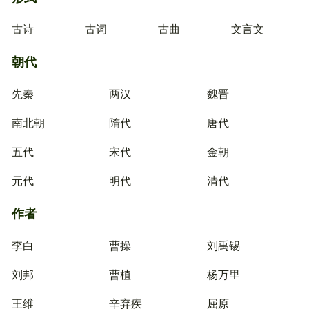
古诗
古词
古曲
文言文
朝代
先秦
两汉
魏晋
南北朝
隋代
唐代
五代
宋代
金朝
元代
明代
清代
作者
李白
曹操
刘禹锡
刘邦
曹植
杨万里
王维
辛弃疾
屈原