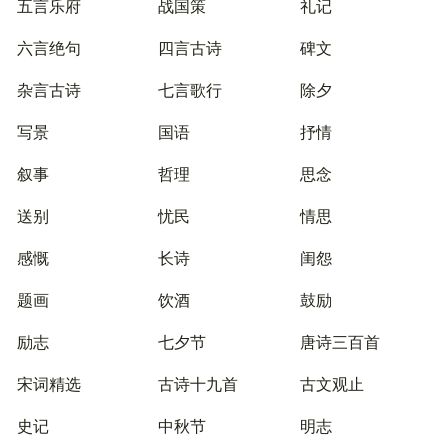
五言乐府
战国策
礼记
六言绝句
四言古诗
碑文
杂言古诗
七言歌行
除夕
写景
国语
抒情
叙事
哲理
思念
送别
忧民
情思
感慨
长诗
闺怨
题画
饮酒
鼓励
励志
七夕节
唐诗三百首
宋词精选
古诗十九首
古文观止
史记
中秋节
明志