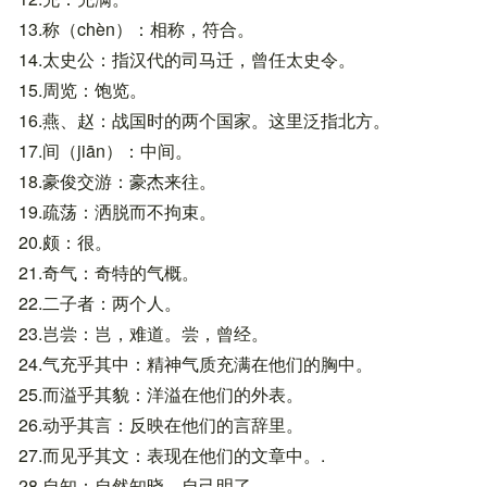
13.称（chèn）：相称，符合。
14.太史公：指汉代的司马迁，曾任太史令。
15.周览：饱览。
16.燕、赵：战国时的两个国家。这里泛指北方。
17.间（jiān）：中间。
18.豪俊交游：豪杰来往。
19.疏荡：洒脱而不拘束。
20.颇：很。
21.奇气：奇特的气概。
22.二子者：两个人。
23.岂尝：岂，难道。尝，曾经。
24.气充乎其中：精神气质充满在他们的胸中。
25.而溢乎其貌：洋溢在他们的外表。
26.动乎其言：反映在他们的言辞里。
27.而见乎其文：表现在他们的文章中。.
28.自知：自然知晓，自己明了。