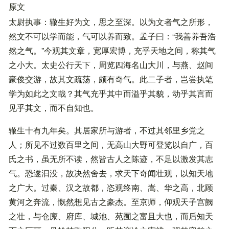
原文
太尉执事：辙生好为文，思之至深。以为文者气之所形，
然文不可以学而能，气可以养而致。孟子曰：“我善养吾浩
然之气。”今观其文章，宽厚宏博，充乎天地之间，称其气
之小大。太史公行天下，周览四海名山大川，与燕、赵间
豪俊交游，故其文疏荡，颇有奇气。此二子者，岂尝执笔
学为如此之文哉？其气充乎其中而溢乎其貌，动乎其言而
见乎其文，而不自知也。
辙生十有九年矣。其居家所与游者，不过其邻里乡党之
人；所见不过数百里之间，无高山大野可登览以自广，百
氏之书，虽无所不读，然皆古人之陈迹，不足以激发其志
气。恐遂汩没，故决然舍去，求天下奇闻壮观，以知天地
之广大。过秦、汉之故都，恣观终南、嵩、华之高，北顾
黄河之奔流，慨然想见古之豪杰。至京师，仰观天子宫阙
之壮，与仓廪、府库、城池、苑囿之富且大也，而后知天