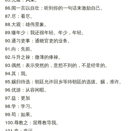
86.闻一言以自壮：听到你的一句话来激励自己。
87.尽：看尽。
88.大观：雄伟景象。
89.辙年少：我还很年轻。年少，年轻。
90.通习吏事：通晓官吏的业务。
91.向：先前。
92.斗升之禄：微薄的俸禄。
93.偶然：表示突然的，意想不到的，不是经常的。
94.其：我。
95.赐归待选：朝廷允许回乡等待朝廷的选拔。赐，准许。
96.优游：从容闲暇。
97.益：更加
98.学：学习。
99.苟：如果。
100.辱教之：屈尊教导我。
101.幸：幸运。