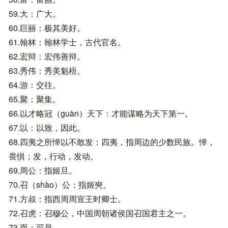
59.大：广大。
60.巨丽：极其美好。
61.翰林：翰林学士，古代官名。
62.宏辩：宏伟善辩。
63.秀伟：秀美魁梧。
64.游：交往。
65.聚：聚集。
66.以才略冠（guàn）天下：才能谋略为天下第一。
67.以：以致，因此。
68.四夷之所惮以不敢发：四夷，指周边的少数民族。惮，
畏惧；发，行动，发动。
69.周公：指姬旦。
70.召（shào）公：指姬奭。
71.方叔：指西周周宣王时卿士。
72.召虎：召穆公，中国周朝诸侯国召国君主之一。
73.而：可是。