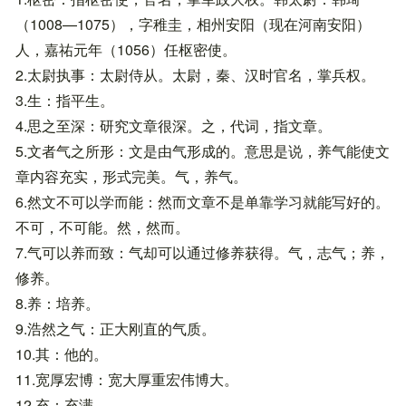
（1008—1075），字稚圭，相州安阳（现在河南安阳）
人，嘉祐元年（1056）任枢密使。
2.太尉执事：太尉侍从。太尉，秦、汉时官名，掌兵权。
3.生：指平生。
4.思之至深：研究文章很深。之，代词，指文章。
5.文者气之所形：文是由气形成的。意思是说，养气能使文
章内容充实，形式完美。气，养气。
6.然文不可以学而能：然而文章不是单靠学习就能写好的。
不可，不可能。然，然而。
7.气可以养而致：气却可以通过修养获得。气，志气；养，
修养。
8.养：培养。
9.浩然之气：正大刚直的气质。
10.其：他的。
11.宽厚宏博：宽大厚重宏伟博大。
12.充：充满。