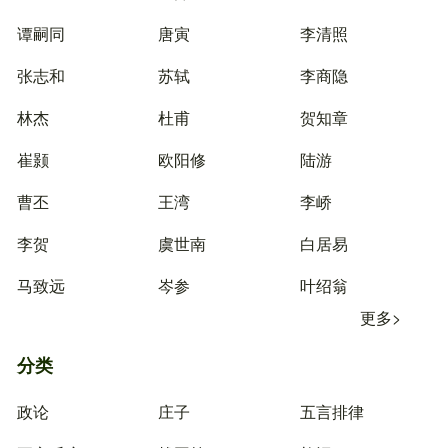
谭嗣同
唐寅
李清照
张志和
苏轼
李商隐
林杰
杜甫
贺知章
崔颢
欧阳修
陆游
曹丕
王湾
李峤
李贺
虞世南
白居易
马致远
岑参
叶绍翁
更多>
分类
政论
庄子
五言排律