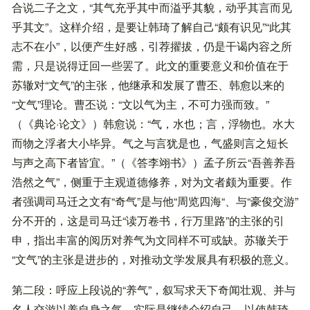
合说二子之文，“其气充乎其中而溢乎其貌，动乎其言而见
乎其文”。这样介绍，是要让韩琦了解自己“颇有识见”“此其
志不在小”，以便产生好感，引荐擢拔，仍是干谒内容之所
需，只是说得迂回一些罢了。此文的重要意义和价值在于
苏辙对“文气”的主张，他继承和发展了曹丕、韩愈以来的
“文气”理论。曹丕说：“文以气为主，不可力强而致。”
（《典论·论文》）韩愈说：“气，水也；言，浮物也。水大
而物之浮者大小毕异。气之与言犹是也，气盛则言之短长
与声之高下者皆宜。”（《答李翊书》）孟子所云“吾善养吾
浩然之气”，侧重于主观道德修养，对为文者颇为重要。作
者强调司马迁之文有“奇气”是与他“周览四海“、与“豪俊交游”
分不开的，这是司马迁“读万卷书，行万里路”的主张的引
申，指出丰富的阅历对养气为文同样不可或缺。苏辙关于
“文气”的主张是进步的，对推动文学发展具有积极的意义。
第二段：呼应上段说的“养气”，叙写求天下奇闻壮观、并与
名人交游以养自身之气。实际是继续介绍自己，以使韩琦