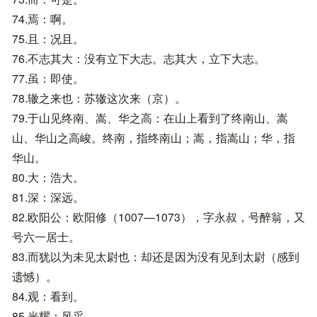
74.焉：啊。
75.且：况且。
76.不志其大：没有立下大志。志其大，立下大志。
77.虽：即使。
78.辙之来也：苏辙这次来（京）。
79.于山见终南、嵩、华之高：在山上看到了终南山、嵩
山、华山之高峻。终南，指终南山；嵩，指嵩山；华，指
华山。
80.大：浩大。
81.深：深远。
82.欧阳公：欧阳修（1007—1073），字永叔，号醉翁，又
号六一居士。
83.而犹以为未见太尉也：却还是因为没有见到太尉（感到
遗憾）。
84.观：看到。
85.光耀：风采。