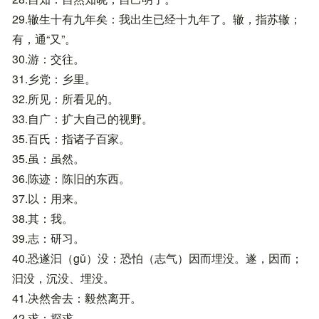
29.辙生十有九年矣：我出生已经十九年了。辙，指苏辙；
有，通“又”。
30.游：交往。
31.乡党：乡里。
32.所见：所看见的。
33.自广：扩大自己的视野。
35.百氏：指诸子百家。
35.虽：虽然。
36.陈迹：陈旧的东西。
37.以：用来。
38.其：我。
39.志：研习。
40.恐遂汩（gǔ）没：恐怕（志气）因而埋没。遂，因而；
汩没，沉没、埋没。
41.决然舍去：毅然离开。
42.求：探求。