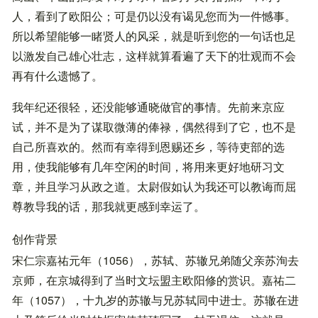
人，看到了欧阳公；可是仍以没有谒见您而为一件憾事。
所以希望能够一睹贤人的风采，就是听到您的一句话也足
以激发自己雄心壮志，这样就算看遍了天下的壮观而不会
再有什么遗憾了。
我年纪还很轻，还没能够通晓做官的事情。先前来京应
试，并不是为了谋取微薄的俸禄，偶然得到了它，也不是
自己所喜欢的。然而有幸得到恩赐还乡，等待吏部的选
用，使我能够有几年空闲的时间，将用来更好地研习文
章，并且学习从政之道。太尉假如认为我还可以教诲而屈
尊教导我的话，那我就更感到幸运了。
创作背景
宋仁宗嘉祐元年（1056），苏轼、苏辙兄弟随父亲苏洵去
京师，在京城得到了当时文坛盟主欧阳修的赏识。嘉祐二
年（1057），十九岁的苏辙与兄苏轼同中进士。苏辙在进