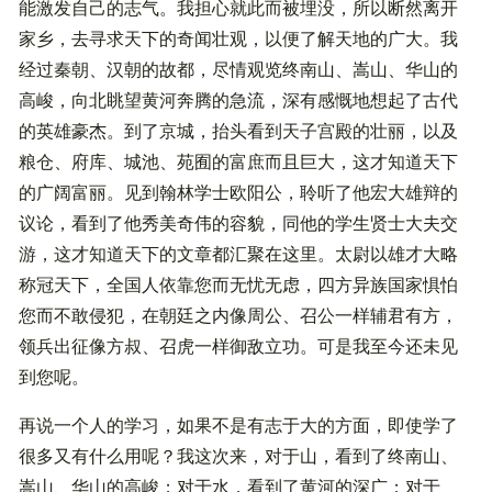
能激发自己的志气。我担心就此而被埋没，所以断然离开
家乡，去寻求天下的奇闻壮观，以便了解天地的广大。我
经过秦朝、汉朝的故都，尽情观览终南山、嵩山、华山的
高峻，向北眺望黄河奔腾的急流，深有感慨地想起了古代
的英雄豪杰。到了京城，抬头看到天子宫殿的壮丽，以及
粮仓、府库、城池、苑囿的富庶而且巨大，这才知道天下
的广阔富丽。见到翰林学士欧阳公，聆听了他宏大雄辩的
议论，看到了他秀美奇伟的容貌，同他的学生贤士大夫交
游，这才知道天下的文章都汇聚在这里。太尉以雄才大略
称冠天下，全国人依靠您而无忧无虑，四方异族国家惧怕
您而不敢侵犯，在朝廷之内像周公、召公一样辅君有方，
领兵出征像方叔、召虎一样御敌立功。可是我至今还未见
到您呢。
再说一个人的学习，如果不是有志于大的方面，即使学了
很多又有什么用呢？我这次来，对于山，看到了终南山、
嵩山、华山的高峻；对于水，看到了黄河的深广；对于