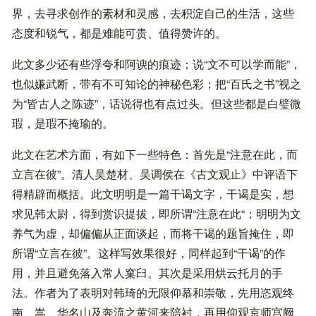
界，去寻求创作的素材和灵感，去积淀自己的生活，这些
态度和锐气，都是难能可贵、值得赞许的。
此文多少还有些浮夸和阿谀的痕迹；说“文不可以学而能”，
也似嫌武断，带有不可知论的神秘色彩；把“百氏之书”视之
为“皆古人之陈迹”，话说得也有点过头。但这些都是白璧微
瑕，是瑕不掩瑜的。
此文在艺术方面，有如下一些特色：首先是“注意在此，而
立言在彼”。清人吴楚材、吴调侯在《古文观止》中评语下
得精辟而概括。此文明明是一篇干谒文字，干谒是实，想
求见韩太尉，得到赏识提拔，即所谓“注意在此“；明明为文
养气为虚，却偏偏从正面谈起，而将干谒的题旨掩住，即
所谓“立言在彼”。这样写效果很好，同样起到“干谒”的作
用，并且避免落入常人窠臼。其次是采用烘云托月的手
法。作者为了表明对韩琦的无限仰慕和崇敬，先用恣观终
南、嵩、华名山及奔流之黄河来陪衬，再用仰观京师宫阙