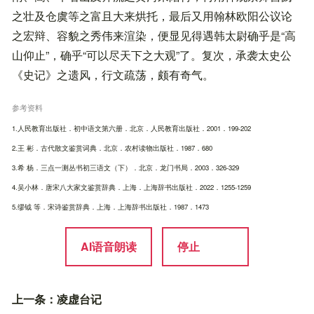
之壮及仓虞等之富且大来烘托，最后又用翰林欧阳公议论
之宏辩、容貌之秀伟来渲染，便显见得遇韩太尉确乎是“高
山仰止”，确乎“可以尽天下之大观”了。复次，承袭太史公
《史记》之遗风，行文疏荡，颇有奇气。
参考资料
1.人民教育出版社．初中语文第六册．北京．人民教育出版社．2001．199-202
2.王 彬．古代散文鉴赏词典．北京．农村读物出版社．1987．680
3.希 杨．三点一测丛书初三语文（下）．北京．龙门书局．2003．326-329
4.吴小林．唐宋八大家文鉴赏辞典．上海．上海辞书出版社．2022．1255-1259
5.缪钺 等．宋诗鉴赏辞典．上海．上海辞书出版社．1987．1473
AI语音朗读
停止
上一条：
凌虚台记