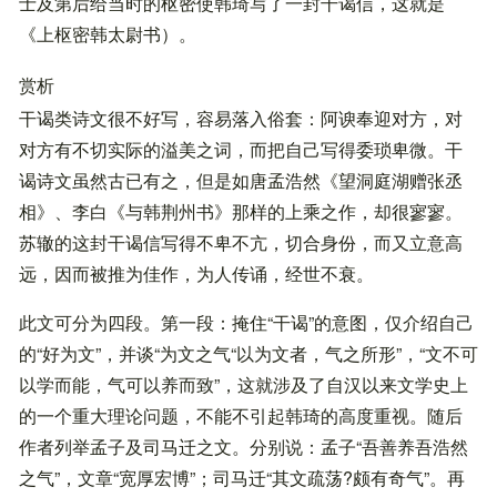
士及第后给当时的枢密使韩琦写了一封干谒信，这就是
《上枢密韩太尉书）。
赏析
干谒类诗文很不好写，容易落入俗套：阿谀奉迎对方，对
对方有不切实际的溢美之词，而把自己写得委琐卑微。干
谒诗文虽然古已有之，但是如唐孟浩然《望洞庭湖赠张丞
相》、李白《与韩荆州书》那样的上乘之作，却很寥寥。
苏辙的这封干谒信写得不卑不亢，切合身份，而又立意高
远，因而被推为佳作，为人传诵，经世不衰。
此文可分为四段。第一段：掩住“干谒”的意图，仅介绍自己
的“好为文”，并谈“为文之气“以为文者，气之所形”，“文不可
以学而能，气可以养而致”，这就涉及了自汉以来文学史上
的一个重大理论问题，不能不引起韩琦的高度重视。随后
作者列举孟子及司马迁之文。分别说：孟子“吾善养吾浩然
之气”，文章“宽厚宏博”；司马迁“其文疏荡?颇有奇气”。再