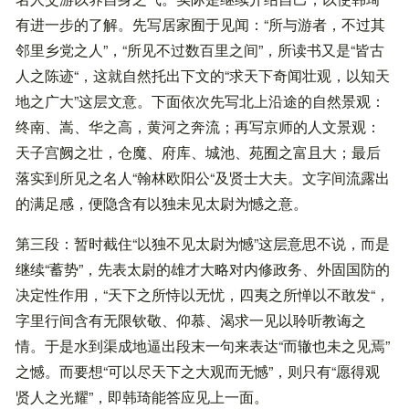
有进一步的了解。先写居家囿于见闻：“所与游者，不过其
邻里乡党之人”，“所见不过数百里之间”，所读书又是“皆古
人之陈迹“，这就自然托出下文的“求天下奇闻壮观，以知天
地之广大”这层文意。下面依次先写北上沿途的自然景观：
终南、嵩、华之高，黄河之奔流；再写京师的人文景观：
天子宫阙之壮，仓魔、府库、城池、苑囿之富且大；最后
落实到所见之名人“翰林欧阳公“及贤士大夫。文字间流露出
的满足感，便隐含有以独未见太尉为憾之意。
第三段：暂时截住“以独不见太尉为憾”这层意思不说，而是
继续“蓄势”，先表太尉的雄才大略对内修政务、外固国防的
决定性作用，“天下之所恃以无忧，四夷之所惮以不敢发“，
字里行间含有无限钦敬、仰慕、渴求一见以聆听教诲之
情。于是水到渠成地逼出段末一句来表达“而辙也未之见焉”
之憾。而要想“可以尽天下之大观而无憾”，则只有“愿得观
贤人之光耀”，即韩琦能答应见上一面。