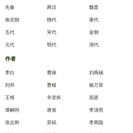
先秦
两汉
魏晋
南北朝
隋代
唐代
五代
宋代
金朝
元代
明代
清代
作者
李白
曹操
刘禹锡
刘邦
曹植
杨万里
王维
辛弃疾
屈原
谭嗣同
唐寅
李清照
张志和
苏轼
李商隐