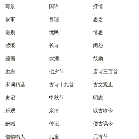
写景
国语
抒情
叙事
哲理
思念
送别
忧民
情思
感慨
长诗
闺怨
题画
饮酒
鼓励
励志
七夕节
唐诗三百首
宋词精选
古诗十九首
古文观止
史记
中秋节
明志
乐观
亲情
以古喻今
酬赠
传记
借古讽今
借物喻人
儿童
元宵节