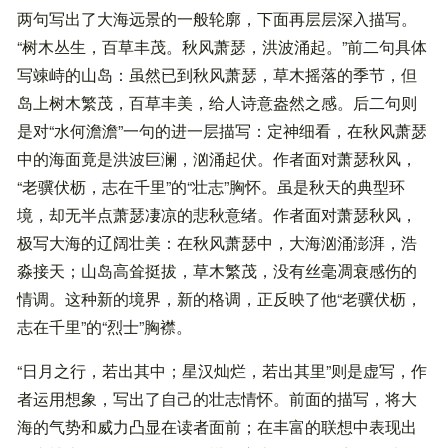
两句写出了大海远景的一般轮廓，下面再层层深入描写。
“树木丛生，百草丰茂。秋风萧瑟，洪波涌起。”前二句具体
写竦峙的山岛：虽然已到秋风萧瑟，草木摇落的季节，但
岛上树木繁茂，百草丰美，给人诗意盎然之感。后二句则
是对“水何澹澹”一句的进一层描写：定神细看，在秋风萧瑟
中的海面竟是洪波巨澜，汹涌起伏。作者面对萧瑟秋风，
“老骥伏枥，志在千里”的“壮志”胸怀。虽是秋天的典型环
境，却无半点萧瑟凄凉的悲秋意绪。作者面对萧瑟秋风，
极写大海的辽阔壮美：在秋风萧瑟中，大海汹涌澎湃，浩
淼接天；山岛高耸挺拔，草木繁茂，没有丝毫凋衰感伤的
情调。这种新的境界，新的格调，正反映了他“老骥伏枥，
志在千里”的“烈士”胸襟。
“日月之行，若出其中；星汉灿烂，若出其里”则是虚写，作
者运用想象，写出了自己的壮志情怀。前面的描写，将大
海的气势和威力凸显在读者面前；在丰富的联想中表现出