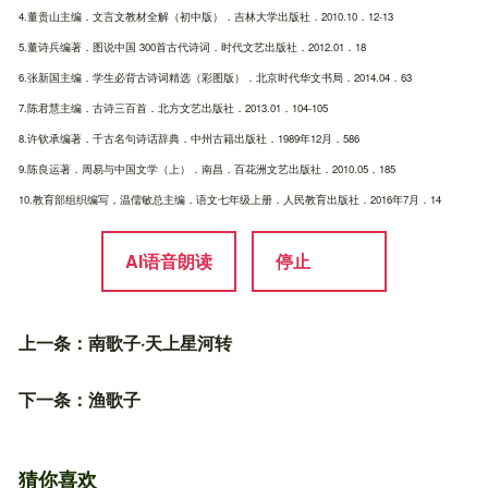
4.董贵山主编．文言文教材全解（初中版）．吉林大学出版社．2010.10．12-13
5.董诗兵编著．图说中国 300首古代诗词．时代文艺出版社．2012.01．18
6.张新国主编．学生必背古诗词精选（彩图版）．北京时代华文书局．2014.04．63
7.陈君慧主编．古诗三百首．北方文艺出版社．2013.01．104-105
8.许钦承编著．千古名句诗话辞典．中州古籍出版社．1989年12月．586
9.陈良运著．周易与中国文学（上）．南昌．百花洲文艺出版社．2010.05．185
10.教育部组织编写，温儒敏总主编．语文七年级上册．人民教育出版社．2016年7月．14
AI语音朗读
停止
上一条：
南歌子·天上星河转
下一条：
渔歌子
猜你喜欢