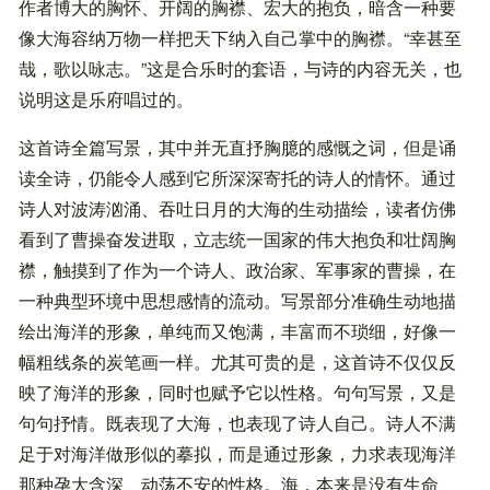
作者博大的胸怀、开阔的胸襟、宏大的抱负，暗含一种要
像大海容纳万物一样把天下纳入自己掌中的胸襟。“幸甚至
哉，歌以咏志。”这是合乐时的套语，与诗的内容无关，也
说明这是乐府唱过的。
这首诗全篇写景，其中并无直抒胸臆的感慨之词，但是诵
读全诗，仍能令人感到它所深深寄托的诗人的情怀。通过
诗人对波涛汹涌、吞吐日月的大海的生动描绘，读者仿佛
看到了曹操奋发进取，立志统一国家的伟大抱负和壮阔胸
襟，触摸到了作为一个诗人、政治家、军事家的曹操，在
一种典型环境中思想感情的流动。写景部分准确生动地描
绘出海洋的形象，单纯而又饱满，丰富而不琐细，好像一
幅粗线条的炭笔画一样。尤其可贵的是，这首诗不仅仅反
映了海洋的形象，同时也赋予它以性格。句句写景，又是
句句抒情。既表现了大海，也表现了诗人自己。诗人不满
足于对海洋做形似的摹拟，而是通过形象，力求表现海洋
那种孕大含深、动荡不安的性格。海，本来是没有生命