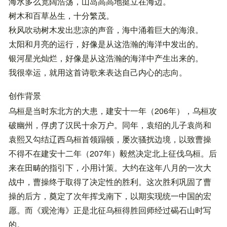
海水多么宽阔浩荡，山岛高高地挺立在海边。
树木和百草丛生，十分繁茂。
秋风吹动树木发出悲凉的声音，海中涌着巨大的海浪。
太阳和月亮的运行，好像是从这浩瀚的海洋中发出的。
银河星光灿烂，好像是从这浩瀚的海洋中产生出来的。
我很幸运，就用这首诗歌来表达自己内心的志向。
创作背景
乌桓是当时东北方的大患，建安十一年（206年），乌桓攻
破幽州，俘虏了汉民十余万户。同年，袁绍的儿子袁尚和
袁熙又勾结辽西乌桓首领蹋顿，屡次骚扰边境，以致曹操
不得不在建安十二年（207年）毅然决定北上征伐乌桓。后
来在田畴的指引下，小用计策。大约在这年八月的一次大
战中，曹操终于取得了决定性的胜利。这次胜利巩固了曹
操的后方，奠定了次年挥戈南下，以期实现统一中国的宏
愿。而《观沧海》正是北征乌桓得胜回师经过碣石山时写
的。