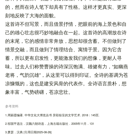
的，然而在诗人笔下却具有了性格。这样才更真实、更深
刻地反映了大海的面貌。
这首诗不但写景，而且借景抒情，把眼前的海上景色和自
己的雄心壮志很巧妙地融合在一起。这首诗的高潮放在诗
的末尾，它的感情非常奔放，思想却很含蓄。不但做到了
情景交融，而且做到了情理结合、寓情于景。因为它含
蓄，所以更有启发性，更能激发我们的想像，更耐人寻
味。过去人们称赞曹操的诗深沉饱满、雄健有力，“如幽燕
老将，气韵沉雄”，从这里可以得到印证。全诗的基调为苍
凉慷慨的，这也是建安风骨的代表作。全诗语言质朴，想
象丰富，气势磅礴，苍凉悲壮。
参考资料
1.周丽霞编著. 中华文化大博览丛书 异彩纷呈的文学艺术. 2018：145页.
2.邬国平选注．汉魏六朝诗选．上海古籍出版社．2005年11月．131
3.萧瑟．汉典 [引用日期2025-08-26]