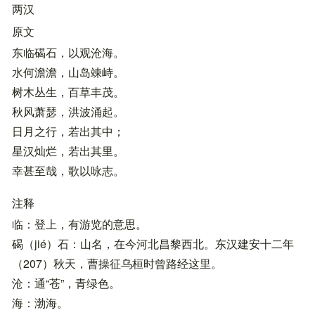
两汉
原文
东临碣石，以观沧海。
水何澹澹，山岛竦峙。
树木丛生，百草丰茂。
秋风萧瑟，洪波涌起。
日月之行，若出其中；
星汉灿烂，若出其里。
幸甚至哉，歌以咏志。
注释
临：登上，有游览的意思。
碣（jié）石：山名，在今河北昌黎西北。东汉建安十二年
（207）秋天，曹操征乌桓时曾路经这里。
沧：通“苍”，青绿色。
海：渤海。