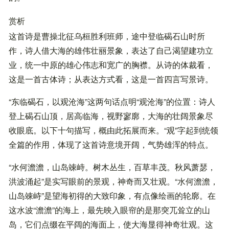
赏析
这首诗是曹操北征乌桓胜利班师，途中登临碣石山时所
作，诗人借大海的雄伟壮丽景象，表达了自己渴望建功立
业，统一中原的雄心伟志和宽广的胸襟。从诗的体裁看，
这是一首古体诗；从表达方式看，这是一首四言写景诗。
“东临碣石，以观沧海”这两句话点明“观沧海”的位置：诗人
登上碣石山顶，居高临海，视野寥廓，大海的壮阔景象尽
收眼底。以下十句描写，概由此拓展而来。“观”字起到统领
全篇的作用，体现了这首诗意境开阔，气势雄浑的特点。
“水何澹澹，山岛竦峙。树木丛生，百草丰茂。秋风萧瑟，
洪波涌起”是实写眼前的景观，神奇而又壮观。“水何澹澹，
山岛竦峙”是望海初得的大致印象，有点像绘画的轮廓。在
这水波“澹澹”的海上，最先映入眼帘的是那突兀耸立的山
岛，它们点缀在平阔的海面上，使大海显得神奇壮观。这