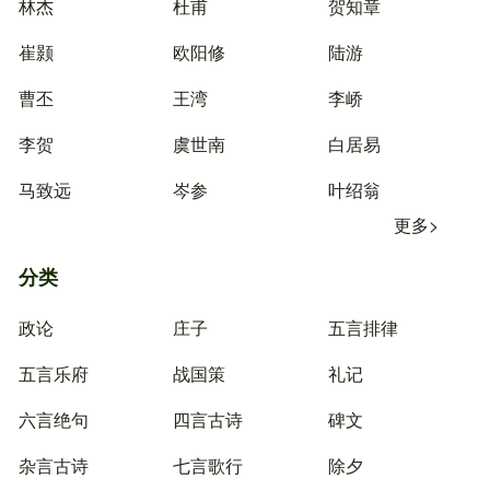
林杰
杜甫
贺知章
崔颢
欧阳修
陆游
曹丕
王湾
李峤
李贺
虞世南
白居易
马致远
岑参
叶绍翁
更多>
分类
政论
庄子
五言排律
五言乐府
战国策
礼记
六言绝句
四言古诗
碑文
杂言古诗
七言歌行
除夕