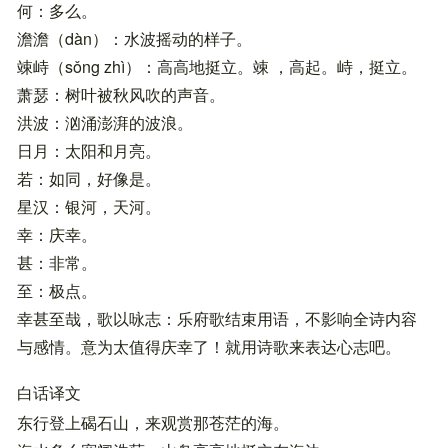
何：多么。
澹澹（dàn）：水波摇动的样子。
竦峙（sǒng zhì）：高高地挺立。竦 ，高起。峙，挺立。
萧瑟：树叶被秋风吹的声音。
洪波：汹涌澎湃的波浪。
日月：太阳和月亮。
若：如同，好像是。
星汉：银河，天河。
幸：庆幸。
甚：非常。
至：极点。
幸甚至哉，歌以咏志：乐府歌结束用语，不影响全诗内容
与感情。意为太值得庆幸了！就用诗歌来表达心志吧。
白话译文
东行登上碣石山，来观赏那苍茫的海。