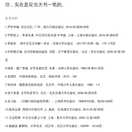
功，实在是应当大书一笔的。
参考资料
1.尹军华编. 语文记忆. 广州：南方日报出版社, 2016.09.第28-29页
2.宇野直人，李寅生著. 中日历代名诗选 中华篇. 上海：上海古籍出版社, 2016.06.第60页
3.李朝东 ．初中文言文详解一本全．河海大学出版社 ．2011年7月第一版．174--175页
4.刘登阁主编. 古代诗歌精品鉴赏. 沈阳：辽宁教育出版社；北京：语文出版社, 2002.02.第190
页
5.钱璞，盛广智编. 文学名篇欣赏. 长春：吉林人民出版社, 1983.08.第21-22页
6.龙儒民．中国诗歌精选．北京．线状书局．2010．183
7.韩兆琦．魏晋南北朝诗选讲．北京市．中国少年儿童出版社．1983．1-4
8.张子泉著. 文学欣赏导引. 北京：北京交通大学出版社, 2006.08.第33页
9.吴小如．《汉魏六朝诗鉴赏辞典》．上海辞书出版社．1992年9月版．第202-206页
10.陈良运著. 周易与中国文学 上. 南昌：百花洲文艺出版社, 2010.05.第185页
11.王运熙著. 中古文论要义十讲. 上海：复旦大学出版社, 2004.12.第156页
12.杨建波 夏晓鸣．大学语文．武汉市：武汉大学出版社，2009年：33-34页．