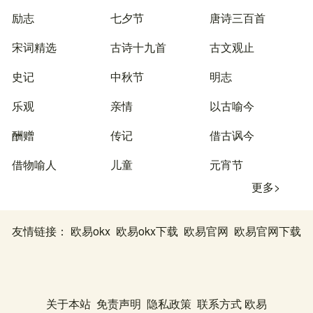
励志
七夕节
唐诗三百首
宋词精选
古诗十九首
古文观止
史记
中秋节
明志
乐观
亲情
以古喻今
酬赠
传记
借古讽今
借物喻人
儿童
元宵节
更多>
友情链接：
欧易okx
欧易okx下载
欧易官网
欧易官网下载
关于本站
免责声明
隐私政策
联系方式
欧易