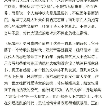
年益寿。曹操所云“养怡之福”，不是指无所事事，坐而静
养，而是说一个人精神状态是最重要的，不应因年暮而消
沉。这里可见诗人对天命持否定态度，而对事在人为抱有
信心的乐观主义精神，抒发了诗人不甘衰老、不信天命、
奋斗不息、对伟大理想的追求永不停止的壮志豪情。
《龟虽寿》更可贵的价值在于这是一首真正的诗歌，它开
辟了一个诗歌的新时代，汉武帝罢黜百家，独尊儒术，把
汉代人的思想禁锢了三四百年，弄得汉代文人不会写诗，
只会写那些歌颂帝王功德的大赋和没完没了地注释儒家经
书，真正有感情，有个性的文学得不到发展。直到东汉末
年天下分崩，风云扰攘，政治思想文化发生重大变化，作
为一世之雄而雅爱诗章的曹操，带头叛经离道，给文坛带
来了自由活跃的空气。他“外定武功，内兴文学”，身边聚集
了“建安七子”等 一大批文人，他们都是天下才志之士，生活
在久经战乱的时代，思想感情常常表现得慷慨激昂。正如