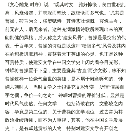
《文心雕龙·时序》说：“观其时文，雅好慷慨，良由世积乱
离，风衰俗怨，并志深而笔长，故梗慨而多气也。”尤其是
曹操，鞍马为文，横槊赋诗，其诗悲壮慷慨，震烁古今，
前无古人，后无来者。这种充满激情诗歌所表现出来的爽
朗刚健的风格，后人称之为“建安风骨”，曹操是最突出的代
表。千百年来，曹操的诗就是以这种“梗慨多气”风骨及其内
在的积极进取精神，震荡着天下英雄的心灵。也正是这种
可贵特质，使建安文学在中国文学史上闪灼着夺目光彩。
钟嵘将曹操置于下品，主要是嫌其“古直”而少文彩，殊不知
曹操这样一位豪气盖世的英雄，是不屑于雕章啄句的。钟
嵘六朝时人，当时文学之士很讲究文彩华美，所谓“俪采百
字之偶，争价一句之奇”，钟嵘对曹操的评价过低，显然是
时代风气使然。任何文学——包括诗歌在内，文彩较之内
容，毕竟是第二位的。关于曹操的文学地位，过去常为其
政治业绩所掩，而不为人重视，其实，他在中国文学发展
史上，是有卓越贡献的人物，特别对建安文学有开创之