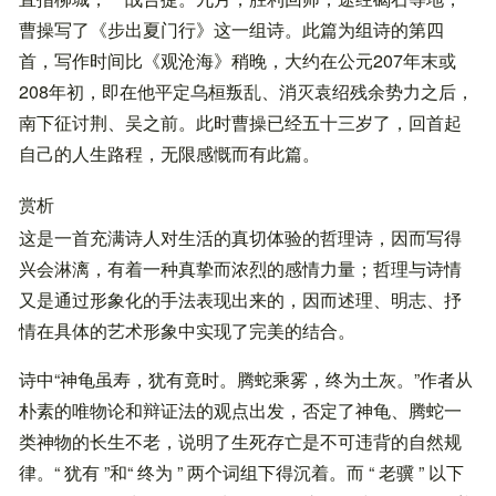
曹操写了《步出夏门行》这一组诗。此篇为组诗的第四
首，写作时间比《观沧海》稍晚，大约在公元207年末或
208年初，即在他平定乌桓叛乱、消灭袁绍残余势力之后，
南下征讨荆、吴之前。此时曹操已经五十三岁了，回首起
自己的人生路程，无限感慨而有此篇。
赏析
这是一首充满诗人对生活的真切体验的哲理诗，因而写得
兴会淋漓，有着一种真挚而浓烈的感情力量；哲理与诗情
又是通过形象化的手法表现出来的，因而述理、明志、抒
情在具体的艺术形象中实现了完美的结合。
诗中“神龟虽寿，犹有竟时。腾蛇乘雾，终为土灰。”作者从
朴素的唯物论和辩证法的观点出发，否定了神龟、腾蛇一
类神物的长生不老，说明了生死存亡是不可违背的自然规
律。“ 犹有 ”和“ 终为 ” 两个词组下得沉着。而 “ 老骥 ” 以下