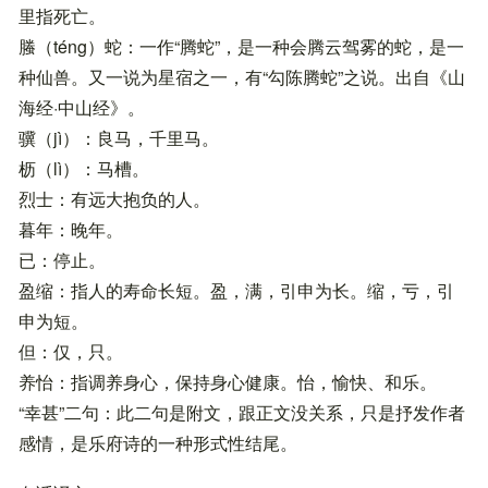
里指死亡。
螣（téng）蛇：一作“腾蛇”，是一种会腾云驾雾的蛇，是一
种仙兽。又一说为星宿之一，有“勾陈腾蛇”之说。出自《山
海经·中山经》。
骥（jì）：良马，千里马。
枥（lì）：马槽。
烈士：有远大抱负的人。
暮年：晚年。
已：停止。
盈缩：指人的寿命长短。盈，满，引申为长。缩，亏，引
申为短。
但：仅，只。
养怡：指调养身心，保持身心健康。怡，愉快、和乐。
“幸甚”二句：此二句是附文，跟正文没关系，只是抒发作者
感情，是乐府诗的一种形式性结尾。