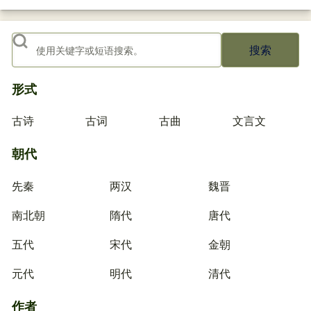
搜索
形式
古诗
古词
古曲
文言文
朝代
先秦
两汉
魏晋
南北朝
隋代
唐代
五代
宋代
金朝
元代
明代
清代
作者