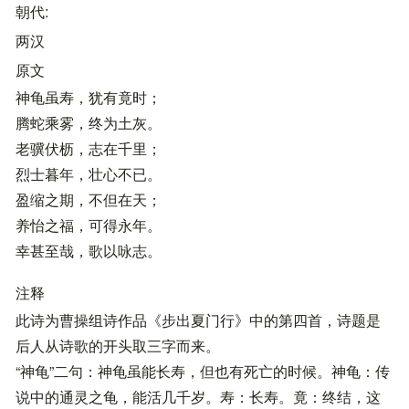
朝代
两汉
原文
神龟虽寿，犹有竟时；
腾蛇乘雾，终为土灰。
老骥伏枥，志在千里；
烈士暮年，壮心不已。
盈缩之期，不但在天；
养怡之福，可得永年。
幸甚至哉，歌以咏志。
注释
此诗为曹操组诗作品《步出夏门行》中的第四首，诗题是
后人从诗歌的开头取三字而来。
“神龟”二句：神龟虽能长寿，但也有死亡的时候。神龟：传
说中的通灵之龟，能活几千岁。寿：长寿。竟：终结，这