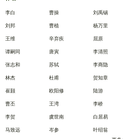
李白
曹操
刘禹锡
刘邦
曹植
杨万里
王维
辛弃疾
屈原
谭嗣同
唐寅
李清照
张志和
苏轼
李商隐
林杰
杜甫
贺知章
崔颢
欧阳修
陆游
曹丕
王湾
李峤
李贺
虞世南
白居易
马致远
岑参
叶绍翁