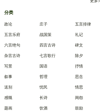
更多>
分类
政论
庄子
五言排律
五言乐府
战国策
礼记
六言绝句
四言古诗
碑文
杂言古诗
七言歌行
除夕
写景
国语
抒情
叙事
哲理
思念
送别
忧民
情思
感慨
长诗
闺怨
题画
饮酒
鼓励