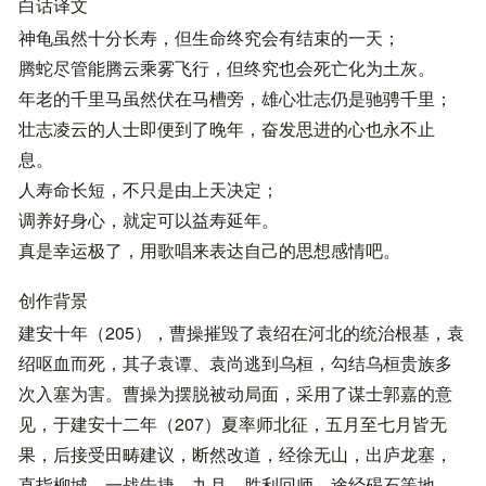
白话译文
神龟虽然十分长寿，但生命终究会有结束的一天；
腾蛇尽管能腾云乘雾飞行，但终究也会死亡化为土灰。
年老的千里马虽然伏在马槽旁，雄心壮志仍是驰骋千里；
壮志凌云的人士即便到了晚年，奋发思进的心也永不止
息。
人寿命长短，不只是由上天决定；
调养好身心，就定可以益寿延年。
真是幸运极了，用歌唱来表达自己的思想感情吧。
创作背景
建安十年（205），曹操摧毁了袁绍在河北的统治根基，袁
绍呕血而死，其子袁谭、袁尚逃到乌桓，勾结乌桓贵族多
次入塞为害。曹操为摆脱被动局面，采用了谋士郭嘉的意
见，于建安十二年（207）夏率师北征，五月至七月皆无
果，后接受田畴建议，断然改道，经徐无山，出庐龙塞，
直指柳城，一战告捷。九月，胜利回师，途经碣石等地，