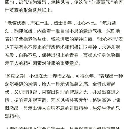
四句，语气转为激昂，笔挟风雷，使这位 “ 时露霸气 ” 的盖
世英豪的形象跃然纸上。
“ 老骥伏枥，志在千里，烈士暮年，壮心不已。” 笔力遒
劲，韵律沉雄，内蕴着一股自强不息的豪迈气概，深刻地
表达了曹操老当益壮、锐意进取的精神面貌。“壮心不已”表
达了要有永不停止的理想追求和积极进取精神，永远乐观
奋发，自强不息，保持思想上的青春，曹操以切身体验揭
示了人的精神因素对健康的重要意义。
“盈缩之期，不但在天；养怡之福，可得永年。”表现出一种
深沉委婉的风情，给人一种亲切温馨之感。全诗跌宕起
伏，又机理缜密，闪耀出哲理的智慧之光，并发出奋进之
情，振响着乐观声调。艺术风格朴实无华，格调高远，慷
慨激昂，显示出诗人自强不息的进取精神，热爱生活的乐
观精神。
人寿命的长短不完全决定于天，只要保持身心健康就能延