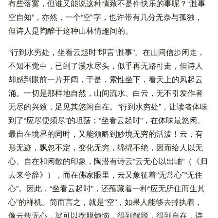
有些落寞，但谁又能说这种情致不是件快乐的事呢？“胜事
空自知”，亦然，一个“空”字，也许带有几分无奈与孤独，
但诗人是陶醉于这种山林情趣间的。
“行到水穷处，坐看云起时”即言“胜事”。在山间信步闲走，
不知不觉中，已到了溪水尽头，似乎再无路可走，但诗人
却感到眼前一片开阔，于是，索性坐下，看天上的风起云
涌。一切是那样地自然，山间流水、白云，无不引发作者
无尽的兴致，足见其悠闲自在。“行到水穷处”，让读者体味
到了“应尽便须尽”的坦荡；“坐看云起时”，在体味最悠闲、
最自在境界的同时，又能领略到妙境无穷的活泼！云，有
形无迹，飘忽不定，变化无穷，绵绵不绝，因而给人以无
心、自在和闲散的印象，陶潜有诗云“云无心以出岫”（《归
去来兮辞》），而在佛家眼里，云又象征着“无常心”“无住
心”。因此，“坐看云起时”，还蕴藏着一种“应无所住而生其
心”的禅机。简而言之，就是“空”，如果人能够去掉执着，
像云般无心，就可以摆脱烦恼，得到解脱，得到自在，诗