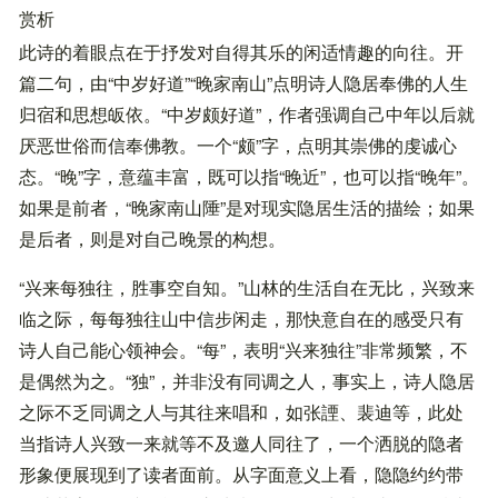
赏析
此诗的着眼点在于抒发对自得其乐的闲适情趣的向往。开
篇二句，由“中岁好道”“晚家南山”点明诗人隐居奉佛的人生
归宿和思想皈依。“中岁颇好道”，作者强调自己中年以后就
厌恶世俗而信奉佛教。一个“颇”字，点明其崇佛的虔诚心
态。“晚”字，意蕴丰富，既可以指“晚近”，也可以指“晚年”。
如果是前者，“晚家南山陲”是对现实隐居生活的描绘；如果
是后者，则是对自己晚景的构想。
“兴来每独往，胜事空自知。”山林的生活自在无比，兴致来
临之际，每每独往山中信步闲走，那快意自在的感受只有
诗人自己能心领神会。“每”，表明“兴来独往”非常频繁，不
是偶然为之。“独”，并非没有同调之人，事实上，诗人隐居
之际不乏同调之人与其往来唱和，如张諲、裴迪等，此处
当指诗人兴致一来就等不及邀人同往了，一个洒脱的隐者
形象便展现到了读者面前。从字面意义上看，隐隐约约带