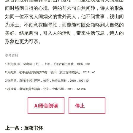
间时悠闲自得的心境。诗的前六句自然闲静，诗人的形象
如同一位不食人间烟火的世外高人，他不问世事，视山间
为乐土。不刻意探幽寻胜，而能随时随处领略到大自然的
美好。结尾两句，引入人的活动，带来生活气息，诗人的
形象也更为可亲。
参考资料
1.彭定求 等．全唐诗（上）．上海．上海古籍出版社．1986．293
2.周向潮．初中生经典诵读200篇．杭州．浙江古籍出版社．2013．40
3.张国举．唐诗精华注译评．长春．长春出版社．2010．109-110
4.杨旭辉．唐诗鉴赏大辞典．北京．中华书局．2011．254-256
AI语音朗读
停止
上一条：
旅夜书怀