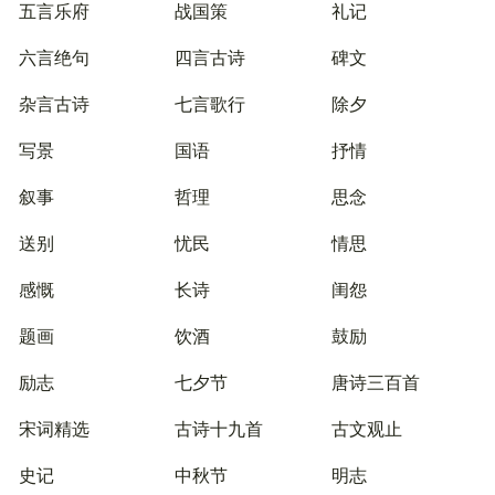
五言乐府
战国策
礼记
六言绝句
四言古诗
碑文
杂言古诗
七言歌行
除夕
写景
国语
抒情
叙事
哲理
思念
送别
忧民
情思
感慨
长诗
闺怨
题画
饮酒
鼓励
励志
七夕节
唐诗三百首
宋词精选
古诗十九首
古文观止
史记
中秋节
明志