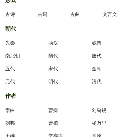
古诗
古词
古曲
文言文
朝代
先秦
两汉
魏晋
南北朝
隋代
唐代
五代
宋代
金朝
元代
明代
清代
作者
李白
曹操
刘禹锡
刘邦
曹植
杨万里
王维
辛弃疾
屈原