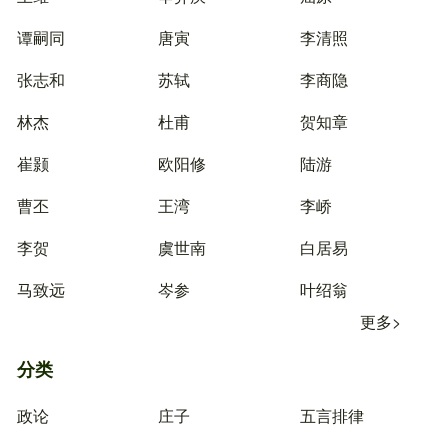
谭嗣同
唐寅
李清照
张志和
苏轼
李商隐
林杰
杜甫
贺知章
崔颢
欧阳修
陆游
曹丕
王湾
李峤
李贺
虞世南
白居易
马致远
岑参
叶绍翁
更多>
分类
政论
庄子
五言排律