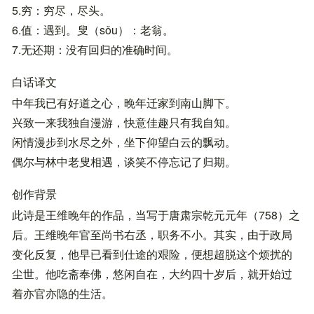
5.穷：穷尽，尽头。
6.值：遇到。叟（sǒu）：老翁。
7.无还期：没有回归的准确时间。
白话译文
中年我已有好道之心，晚年迁家到南山脚下。
兴致一来我独自漫游，快意佳趣只有我自知。
闲情漫步到水尽之外，坐下仰望白云的飘动。
偶尔与林中老叟相遇，谈笑不停忘记了归期。
创作背景
此诗是王维晚年的作品，当写于唐肃宗乾元元年（758）之
后。王维晚年官至尚书右丞，职务不小。其实，由于政局
变化反复，他早已看到仕途的艰险，便想超脱这个烦扰的
尘世。他吃斋奉佛，悠闲自在，大约四十岁后，就开始过
着亦官亦隐的生活。