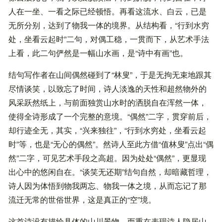
人在一坐、一看之际已经顿悟。再看这流水、白云，已是
无所分别，达到了物我一体的境界。从结构看，“行到水穷
处，坐看云起时”二句，对偶工稳，一贯而下，从艺术手法
上看，此二句俨然是一幅山水画，是“诗中有画”也。
结句写作者在山间偶然碰到了“林叟”，于是无拘无束地跟其
尽情谈笑，以致忘了时间，诗人淡逸的天性和超然物外的
风采跃然纸上，与前面独赏山水时的洒脱自在浑然一体，
使得全诗形成了一个完整的意境。“偶然”二字，贯穿前后，
却行迹全无，其实，“兴来独往”，“行到水穷处，坐看云起
时”等，也是“无心的偶然”。然诗人至此方借“值林叟”点出“偶
然”二字，可见艺术手段之高超。因为处处“偶然”，更显现
出心中的悠闲自在。“谈笑无还期”结句自然，却暗藏哲理，
诗人因为体悟到物我两忘、物我一体之境，从而忘记了那
流迁无常的世俗世界，这是真正的“空”境。
这首诗没有描绘具体的山川景物，而重在表现诗人隐居山