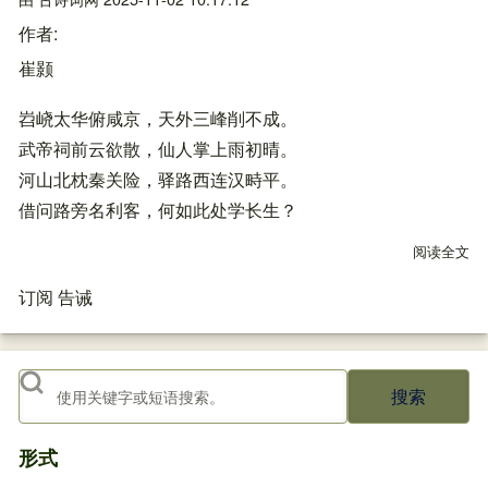
作者
崔颢
岧峣太华俯咸京，天外三峰削不成。
武帝祠前云欲散，仙人掌上雨初晴。
河山北枕秦关险，驿路西连汉畤平。
借问路旁名利客，何如此处学长生？
阅读全文
关
订阅 告诫
搜索
形式