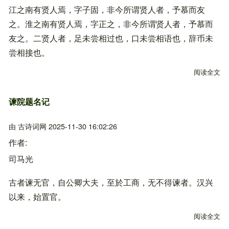
江之南有贤人焉，字子固，非今所谓贤人者，予慕而友
之。淮之南有贤人焉，字正之，非今所谓贤人者，予慕而
友之。二贤人者，足未尝相过也，口未尝相语也，辞币未
尝相接也。
阅读全文
关
谏院题名记
由
古诗词网
2025-11-30 16:02:26
作者
司马光
古者谏无官，自公卿大夫，至於工商，无不得谏者。汉兴
以来，始置官。
阅读全文
关