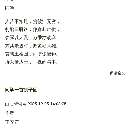
陆游
人苦不知足，贪欲浩无穷，
豹胎日餍饫，萍齑却时供，
饮豚以人乳，万乘亦改容。
方其未遇时，鹅炙动英雄。
哀哉王相国，计堕饭後钟。
所以贤达士，一视约与丰。
阅读全文
关
同学一首别子固
由
古诗词网
2025-12-05 14:03:25
作者
王安石