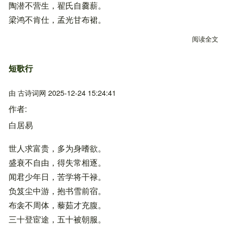
陶潜不营生，翟氏自爨薪。
梁鸿不肯仕，孟光甘布裙。
阅读全文
关
短歌行
由
古诗词网
2025-12-24 15:24:41
作者
白居易
世人求富贵，多为身嗜欲。
盛衰不自由，得失常相逐。
闻君少年日，苦学将干禄。
负笈尘中游，抱书雪前宿。
布衾不周体，藜茹才充腹。
三十登宦途，五十被朝服。