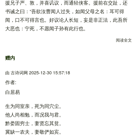
援兄子严、敦，并喜讥议，而通轻侠客。援前在交趾，还
书诫之曰：“吾欲汝曹闻人过失，如闻父母之名：耳可得
闻，口不可得言也。好议论人长短，妄是非正法，此吾所
大恶也：宁死，不愿闻子孙有此行也。
阅读全文
关
赠内
由
古诗词网
2025-12-30 15:57:18
作者
白居易
生为同室亲，死为同穴尘。
他人尚相勉，而况我与君。
黔娄固穷士，妻贤忘其贫。
冀缺一农夫，妻敬俨如宾。