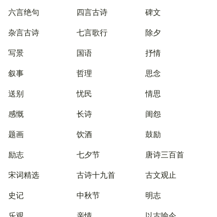
六言绝句
四言古诗
碑文
杂言古诗
七言歌行
除夕
写景
国语
抒情
叙事
哲理
思念
送别
忧民
情思
感慨
长诗
闺怨
题画
饮酒
鼓励
励志
七夕节
唐诗三百首
宋词精选
古诗十九首
古文观止
史记
中秋节
明志
乐观
亲情
以古喻今