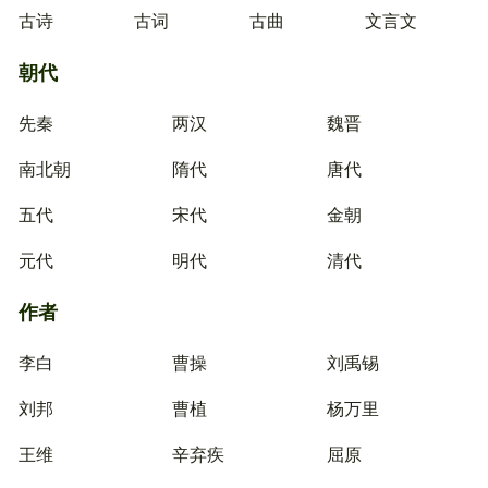
古诗
古词
古曲
文言文
朝代
先秦
两汉
魏晋
南北朝
隋代
唐代
五代
宋代
金朝
元代
明代
清代
作者
李白
曹操
刘禹锡
刘邦
曹植
杨万里
王维
辛弃疾
屈原