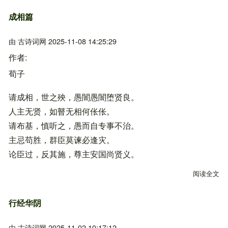
成相篇
由
古诗词网
2025-11-08 14:25:29
作者
荀子
请成相，世之殃，愚闇愚闇堕贤良。
人主无贤，如瞽无相何伥伥。
请布基，慎听之，愚而自专事不治。
主忌苟胜，群臣莫谏必逢灾。
论臣过，反其施，尊主安国尚贤义。
阅读全文
关
行经华阴
由
古诗词网
2025-11-02 10:17:12