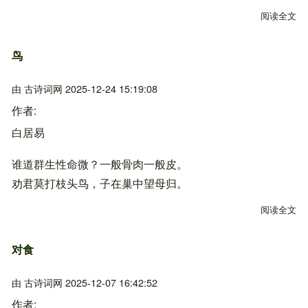
阅读全文
关
鸟
由
古诗词网
2025-12-24 15:19:08
作者
白居易
谁道群生性命微？一般骨肉一般皮。
劝君莫打枝头鸟，子在巢中望母归。
阅读全文
关
对食
由
古诗词网
2025-12-07 16:42:52
作者