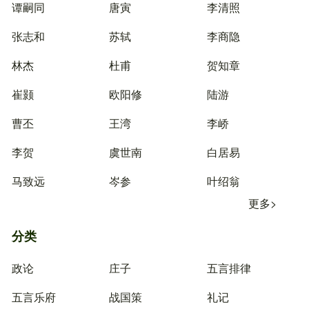
谭嗣同
唐寅
李清照
张志和
苏轼
李商隐
林杰
杜甫
贺知章
崔颢
欧阳修
陆游
曹丕
王湾
李峤
李贺
虞世南
白居易
马致远
岑参
叶绍翁
更多>
分类
政论
庄子
五言排律
五言乐府
战国策
礼记