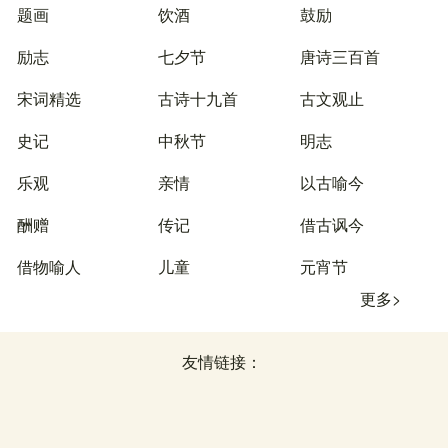
题画
饮酒
鼓励
励志
七夕节
唐诗三百首
宋词精选
古诗十九首
古文观止
史记
中秋节
明志
乐观
亲情
以古喻今
酬赠
传记
借古讽今
借物喻人
儿童
元宵节
更多>
友情链接：