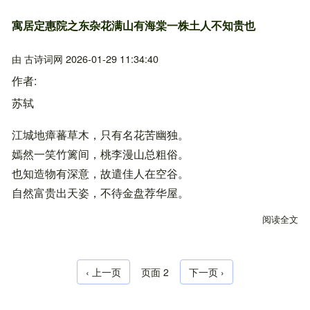
寓居定惠院之东杂花满山有海棠一株土人不知贵也
由
古诗词网
2026-01-29 11:34:40
作者
苏轼
江城地瘴蕃草木，只有名花苦幽独。
嫣然一笑竹篱间，桃李漫山总粗俗。
也知造物有深意，故遣佳人在空谷。
自然富贵出天姿，不待金盘荐华屋。
阅读全文
关
前一页
‹ 上一页
页面 2
下一页
下一页 ›
分页