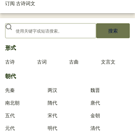
订阅 古诗词文
搜索
形式
古诗
古词
古曲
文言文
朝代
先秦
两汉
魏晋
南北朝
隋代
唐代
五代
宋代
金朝
元代
明代
清代