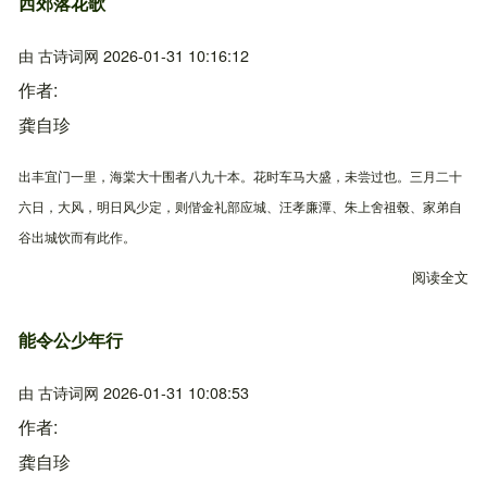
西郊落花歌
由
古诗词网
2026-01-31 10:16:12
作者
龚自珍
出丰宜门一里，海棠大十围者八九十本。花时车马大盛，未尝过也。三月二十
六日，大风，明日风少定，则偕金礼部应城、汪孝廉潭、朱上舍祖毂、家弟自
谷出城饮而有此作。
阅读全文
关
能令公少年行
由
古诗词网
2026-01-31 10:08:53
作者
龚自珍