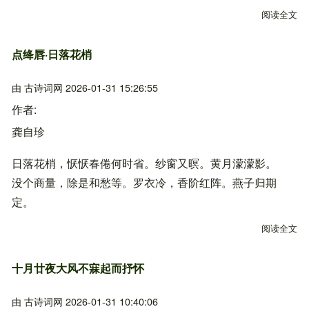
阅读全文
关
点绛唇·日落花梢
由
古诗词网
2026-01-31 15:26:55
作者
龚自珍
日落花梢，恹恹春倦何时省。纱窗又暝。黄月濛濛影。
没个商量，除是和愁等。罗衣冷，香阶红阵。燕子归期
定。
阅读全文
关
十月廿夜大风不寐起而抒怀
由
古诗词网
2026-01-31 10:40:06