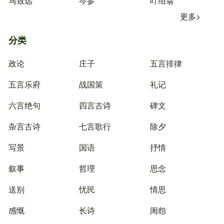
马致远
岑参
叶绍翁
更多>
分类
政论
庄子
五言排律
五言乐府
战国策
礼记
六言绝句
四言古诗
碑文
杂言古诗
七言歌行
除夕
写景
国语
抒情
叙事
哲理
思念
送别
忧民
情思
感慨
长诗
闺怨