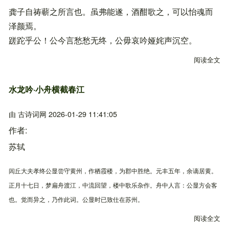
龚子自祷蕲之所言也。虽弗能遂，酒酣歌之，可以怡魂而
泽颜焉。
蹉跎乎公！公今言愁愁无终，公毋哀吟娅姹声沉空。
阅读全文
关
水龙吟·小舟横截春江
由
古诗词网
2026-01-29 11:41:05
作者
苏轼
闾丘大夫孝终公显尝守黄州，作栖霞楼，为郡中胜绝。元丰五年，余谪居黄。
正月十七日，梦扁舟渡江，中流回望，楼中歌乐杂作。舟中人言：公显方会客
也。觉而异之，乃作此词。公显时已致仕在苏州。
阅读全文
关