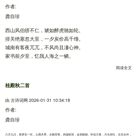
作者
龚自珍
西山风伯骄不仁，虓如醉虎驰如轮。
排关绝塞忽大至，一夕炭价高千缗。
城南有客夜兀兀，不风尚且凄心神。
家书前夕至，忆我人海之一鳞。
阅读全文
关
桂殿秋二首
由
古诗词网
2026-01-31 10:34:18
作者
龚自珍
六月九日，夜梦至一区，云廊木秀，水殿荷香，风烟郁深，金碧嵯丽。时也方夜，月光吞吐，在百步外，