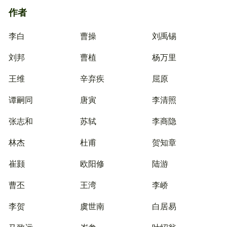
作者
李白
曹操
刘禹锡
刘邦
曹植
杨万里
王维
辛弃疾
屈原
谭嗣同
唐寅
李清照
张志和
苏轼
李商隐
林杰
杜甫
贺知章
崔颢
欧阳修
陆游
曹丕
王湾
李峤
李贺
虞世南
白居易