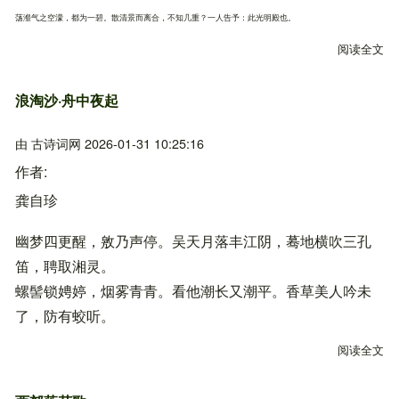
荡瀣气之空濛，都为一碧。散清景而离合，不知几重？一人告予：此光明殿也。
阅读全文
关
浪淘沙·舟中夜起
由
古诗词网
2026-01-31 10:25:16
作者
龚自珍
幽梦四更醒，敫乃声停。吴天月落丰江阴，蓦地横吹三孔
笛，聘取湘灵。
螺髻锁娉婷，烟雾青青。看他潮长又潮平。香草美人吟未
了，防有蛟听。
阅读全文
关