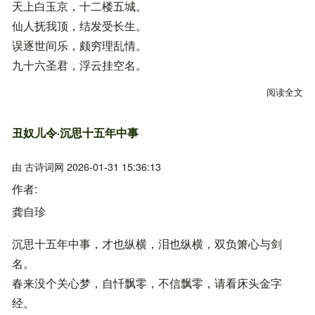
天上白玉京，十二楼五城。
仙人抚我顶，结发受长生。
误逐世间乐，颇穷理乱情。
九十六圣君，浮云挂空名。
阅读全文
关
丑奴儿令·沉思十五年中事
由
古诗词网
2026-01-31 15:36:13
作者
龚自珍
沉思十五年中事，才也纵横，泪也纵横，双负箫心与剑
名。
春来没个关心梦，自忏飘零，不信飘零，请看床头金字
经。